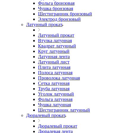
Фольга бронзовая
Чушка бронзовая
Шестигранник бронзовый
Электрод бронзовый
Латунный прокат
Латунный прокат
Втулка латунная
Квадрат латунный
Круг латунный
Латунная лента
Латунный лист
Плита латунная
Полоса латунная
Проволока латунная
Сетка латунная
Труба латунная
Уголок латунный
Фольга латунная
Чушка латунная
Шестигранник латунный
Дюралевый прокат
Дюралевый прокат
Дюралевая лента