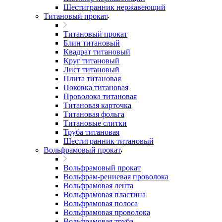
Шестигранник нержавеющий
Титановый прокат
Титановый прокат
Блин титановый
Квадрат титановый
Круг титановый
Лист титановый
Плита титановая
Поковка титановая
Проволока титановая
Титановая карточка
Титановая фольга
Титановые слитки
Труба титановая
Шестигранник титановый
Вольфрамовый прокат
Вольфрамовый прокат
Вольфрам-рениевая проволока
Вольфрамовая лента
Вольфрамовая пластина
Вольфрамовая полоса
Вольфрамовая проволока
Вольфрамовая труба