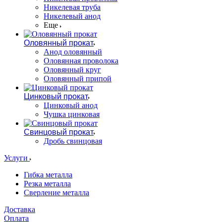
Никелевая труба
Никелевый анод
Еще
Оловянный прокат
Анод оловянный
Оловянная проволока
Оловянный круг
Оловянный припой
Цинковый прокат
Цинковый анод
Чушка цинковая
Свинцовый прокат
Дробь свинцовая
Услуги
Гибка металла
Резка металла
Сверление металла
Доставка
Оплата