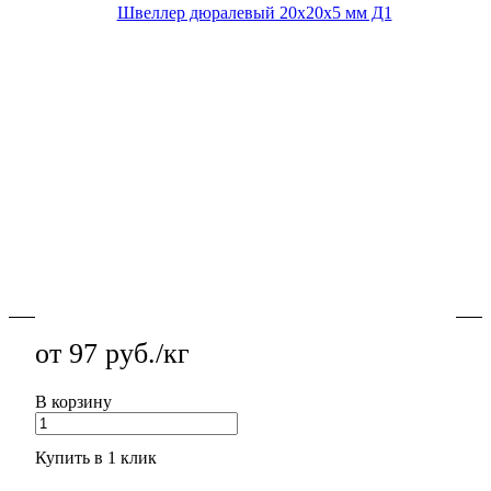
В наличии
Швеллер дюралевый 20х20х5 мм Д1 — для балок,
лонжеронов и силовых перемычек, высокий момент
сопротивления и точность.
Подробности
от 97 руб./кг
В корзину
Купить в 1 клик