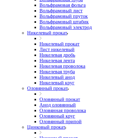
Вольфрамовая фольга
Вольфрамовый лист
Вольфрамовый пруток
Вольфрамовый штабик
Вольфрамовый электрод
Никелевый прокат
Никелевый прокат
Лист никелевый
Никелевая дробь
Никелевая лента
Никелевая проволока
Никелевая труба
Никелевый анод
Никелевый круг
Оловянный прокат
Оловянный прокат
Анод оловянный
Оловянная проволока
Оловянный круг
Оловянный припой
Цинковый прокат