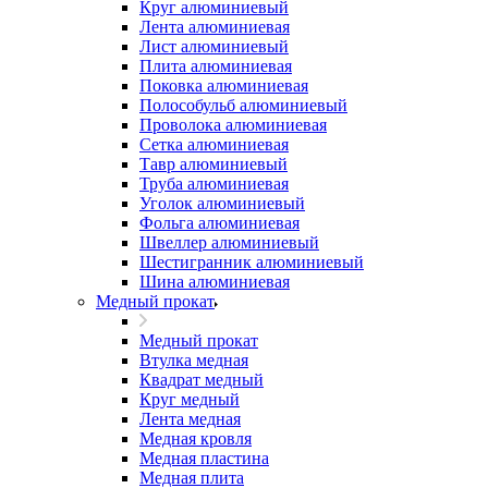
Круг алюминиевый
Лента алюминиевая
Лист алюминиевый
Плита алюминиевая
Поковка алюминиевая
Полособульб алюминиевый
Проволока алюминиевая
Сетка алюминиевая
Тавр алюминиевый
Труба алюминиевая
Уголок алюминиевый
Фольга алюминиевая
Швеллер алюминиевый
Шестигранник алюминиевый
Шина алюминиевая
Медный прокат
Медный прокат
Втулка медная
Квадрат медный
Круг медный
Лента медная
Медная кровля
Медная пластина
Медная плита