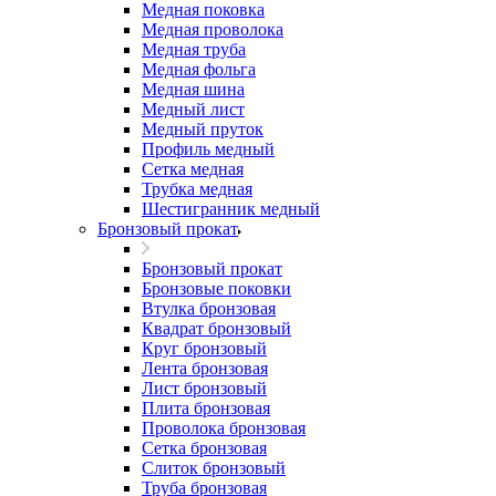
Медная поковка
Медная проволока
Медная труба
Медная фольга
Медная шина
Медный лист
Медный пруток
Профиль медный
Сетка медная
Трубка медная
Шестигранник медный
Бронзовый прокат
Бронзовый прокат
Бронзовые поковки
Втулка бронзовая
Квадрат бронзовый
Круг бронзовый
Лента бронзовая
Лист бронзовый
Плита бронзовая
Проволока бронзовая
Сетка бронзовая
Слиток бронзовый
Труба бронзовая