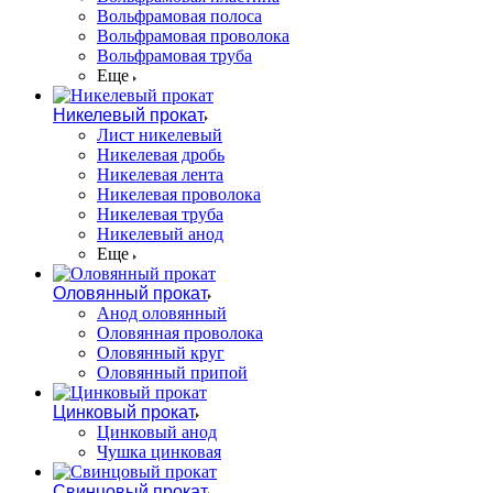
Вольфрамовая полоса
Вольфрамовая проволока
Вольфрамовая труба
Еще
Никелевый прокат
Лист никелевый
Никелевая дробь
Никелевая лента
Никелевая проволока
Никелевая труба
Никелевый анод
Еще
Оловянный прокат
Анод оловянный
Оловянная проволока
Оловянный круг
Оловянный припой
Цинковый прокат
Цинковый анод
Чушка цинковая
Свинцовый прокат