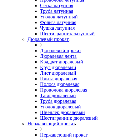
Сетка латунная
Труба латунная
Уголок латунный
Фольга латунная
Чушка латунная
Шестигранник латунный
Дюралевый прокат
Дюралевый прокат
Дюралевая лента
Квадрат дюралевый
Круг дюралевый
Лист дюралевый
Плита дюралевая
Полоса дюралевая
Проволока дюралевая
Тавр дюралевый
Труба дюралевая
Уголок дюралевый
Швеллер дюралевый
Шестигранник дюралевый
Нержавеющий прокат
Нержавеющий прокат