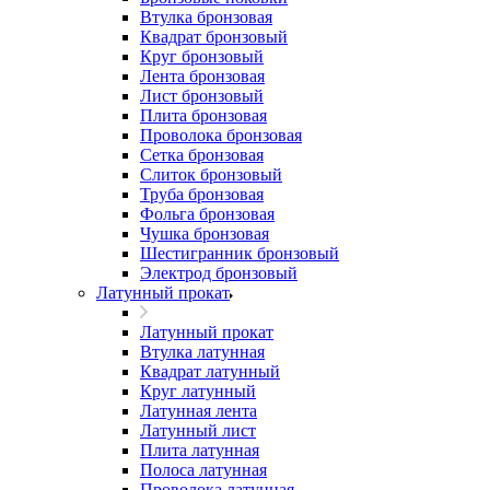
Втулка бронзовая
Квадрат бронзовый
Круг бронзовый
Лента бронзовая
Лист бронзовый
Плита бронзовая
Проволока бронзовая
Сетка бронзовая
Слиток бронзовый
Труба бронзовая
Фольга бронзовая
Чушка бронзовая
Шестигранник бронзовый
Электрод бронзовый
Латунный прокат
Латунный прокат
Втулка латунная
Квадрат латунный
Круг латунный
Латунная лента
Латунный лист
Плита латунная
Полоса латунная
Проволока латунная