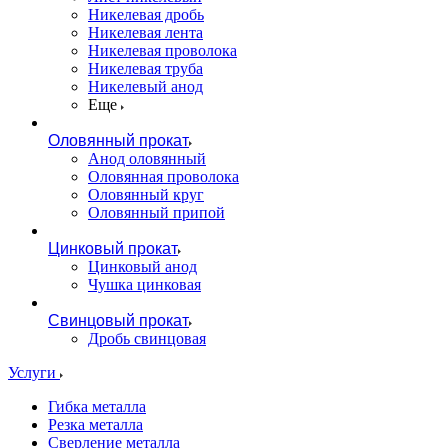
Никелевая дробь
Никелевая лента
Никелевая проволока
Никелевая труба
Никелевый анод
Еще
Оловянный прокат
Анод оловянный
Оловянная проволока
Оловянный круг
Оловянный припой
Цинковый прокат
Цинковый анод
Чушка цинковая
Свинцовый прокат
Дробь свинцовая
Услуги
Гибка металла
Резка металла
Сверление металла