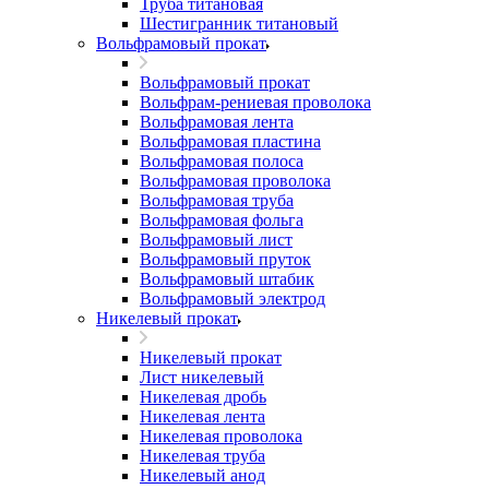
Труба титановая
Шестигранник титановый
Вольфрамовый прокат
Вольфрамовый прокат
Вольфрам-рениевая проволока
Вольфрамовая лента
Вольфрамовая пластина
Вольфрамовая полоса
Вольфрамовая проволока
Вольфрамовая труба
Вольфрамовая фольга
Вольфрамовый лист
Вольфрамовый пруток
Вольфрамовый штабик
Вольфрамовый электрод
Никелевый прокат
Никелевый прокат
Лист никелевый
Никелевая дробь
Никелевая лента
Никелевая проволока
Никелевая труба
Никелевый анод