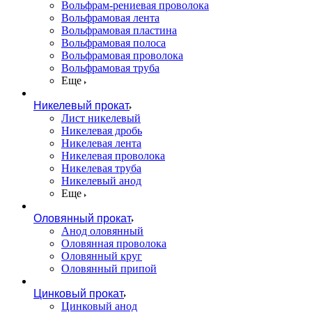
Вольфрам-рениевая проволока
Вольфрамовая лента
Вольфрамовая пластина
Вольфрамовая полоса
Вольфрамовая проволока
Вольфрамовая труба
Еще
Никелевый прокат
Лист никелевый
Никелевая дробь
Никелевая лента
Никелевая проволока
Никелевая труба
Никелевый анод
Еще
Оловянный прокат
Анод оловянный
Оловянная проволока
Оловянный круг
Оловянный припой
Цинковый прокат
Цинковый анод