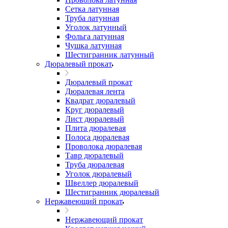
Сетка латунная
Труба латунная
Уголок латунный
Фольга латунная
Чушка латунная
Шестигранник латунный
Дюралевый прокат
Дюралевый прокат
Дюралевая лента
Квадрат дюралевый
Круг дюралевый
Лист дюралевый
Плита дюралевая
Полоса дюралевая
Проволока дюралевая
Тавр дюралевый
Труба дюралевая
Уголок дюралевый
Швеллер дюралевый
Шестигранник дюралевый
Нержавеющий прокат
Нержавеющий прокат