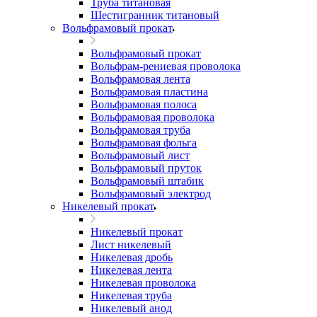
Труба титановая
Шестигранник титановый
Вольфрамовый прокат
Вольфрамовый прокат
Вольфрам-рениевая проволока
Вольфрамовая лента
Вольфрамовая пластина
Вольфрамовая полоса
Вольфрамовая проволока
Вольфрамовая труба
Вольфрамовая фольга
Вольфрамовый лист
Вольфрамовый пруток
Вольфрамовый штабик
Вольфрамовый электрод
Никелевый прокат
Никелевый прокат
Лист никелевый
Никелевая дробь
Никелевая лента
Никелевая проволока
Никелевая труба
Никелевый анод