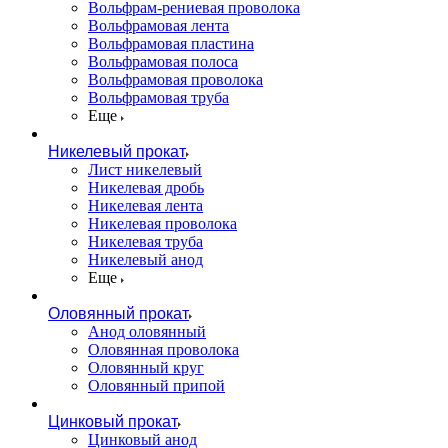
Вольфрам-рениевая проволока
Вольфрамовая лента
Вольфрамовая пластина
Вольфрамовая полоса
Вольфрамовая проволока
Вольфрамовая труба
Еще
Никелевый прокат
Лист никелевый
Никелевая дробь
Никелевая лента
Никелевая проволока
Никелевая труба
Никелевый анод
Еще
Оловянный прокат
Анод оловянный
Оловянная проволока
Оловянный круг
Оловянный припой
Цинковый прокат
Цинковый анод