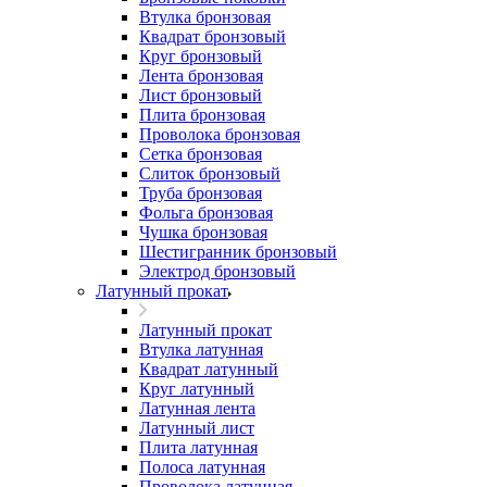
Втулка бронзовая
Квадрат бронзовый
Круг бронзовый
Лента бронзовая
Лист бронзовый
Плита бронзовая
Проволока бронзовая
Сетка бронзовая
Слиток бронзовый
Труба бронзовая
Фольга бронзовая
Чушка бронзовая
Шестигранник бронзовый
Электрод бронзовый
Латунный прокат
Латунный прокат
Втулка латунная
Квадрат латунный
Круг латунный
Латунная лента
Латунный лист
Плита латунная
Полоса латунная
Проволока латунная