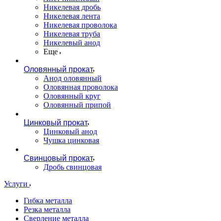
Никелевая дробь
Никелевая лента
Никелевая проволока
Никелевая труба
Никелевый анод
Еще
Оловянный прокат
Анод оловянный
Оловянная проволока
Оловянный круг
Оловянный припой
Цинковый прокат
Цинковый анод
Чушка цинковая
Свинцовый прокат
Дробь свинцовая
Услуги
Гибка металла
Резка металла
Сверление металла