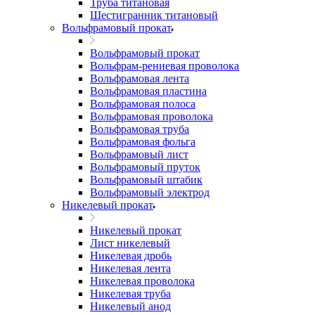
Труба титановая
Шестигранник титановый
Вольфрамовый прокат
Вольфрамовый прокат
Вольфрам-рениевая проволока
Вольфрамовая лента
Вольфрамовая пластина
Вольфрамовая полоса
Вольфрамовая проволока
Вольфрамовая труба
Вольфрамовая фольга
Вольфрамовый лист
Вольфрамовый пруток
Вольфрамовый штабик
Вольфрамовый электрод
Никелевый прокат
Никелевый прокат
Лист никелевый
Никелевая дробь
Никелевая лента
Никелевая проволока
Никелевая труба
Никелевый анод