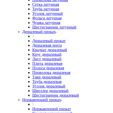
Сетка латунная
Труба латунная
Уголок латунный
Фольга латунная
Чушка латунная
Шестигранник латунный
Дюралевый прокат
Дюралевый прокат
Дюралевая лента
Квадрат дюралевый
Круг дюралевый
Лист дюралевый
Плита дюралевая
Полоса дюралевая
Проволока дюралевая
Тавр дюралевый
Труба дюралевая
Уголок дюралевый
Швеллер дюралевый
Шестигранник дюралевый
Нержавеющий прокат
Нержавеющий прокат