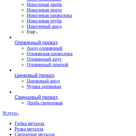
Никелевая дробь
Никелевая лента
Никелевая проволока
Никелевая труба
Никелевый анод
Еще
Оловянный прокат
Анод оловянный
Оловянная проволока
Оловянный круг
Оловянный припой
Цинковый прокат
Цинковый анод
Чушка цинковая
Свинцовый прокат
Дробь свинцовая
Услуги
Гибка металла
Резка металла
Сверление металла