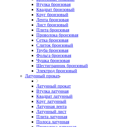
Втулка бронзовая
Квадрат бронзовый
Круг бронзовый
Лента бронзовая
Лист бронзовый
Плита бронзовая
Проволока бронзовая
Сетка бронзовая
Слиток бронзовый
Труба бронзовая
Фольга бронзовая
Чушка бронзовая
Шестигранник бронзовый
Электрод бронзовый
Латунный прокат
Латунный прокат
Втулка латунная
Квадрат латунный
Круг латунный
Латунная лента
Латунный лист
Плита латунная
Полоса латунная
Проволока латунная