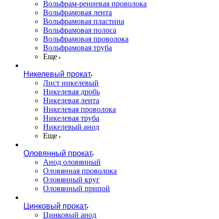
Вольфрам-рениевая проволока
Вольфрамовая лента
Вольфрамовая пластина
Вольфрамовая полоса
Вольфрамовая проволока
Вольфрамовая труба
Еще
Никелевый прокат
Лист никелевый
Никелевая дробь
Никелевая лента
Никелевая проволока
Никелевая труба
Никелевый анод
Еще
Оловянный прокат
Анод оловянный
Оловянная проволока
Оловянный круг
Оловянный припой
Цинковый прокат
Цинковый анод