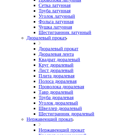
Сетка латунная
Труба латунная
Уголок латунный
Фольга латунная
Чушка латунная
Шестигранник латунный
Дюралевый прокат
Дюралевый прокат
Дюралевая лента
Квадрат дюралевый
Круг дюралевый
Лист дюралевый
Плита дюралевая
Полоса дюралевая
Проволока дюралевая
Тавр дюралевый
Труба дюралевая
Уголок дюралевый
Швеллер дюралевый
Шестигранник дюралевый
Нержавеющий прокат
Нержавеющий прокат