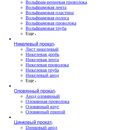
Вольфрам-рениевая проволока
Вольфрамовая лента
Вольфрамовая пластина
Вольфрамовая полоса
Вольфрамовая проволока
Вольфрамовая труба
Еще
Никелевый прокат
Лист никелевый
Никелевая дробь
Никелевая лента
Никелевая проволока
Никелевая труба
Никелевый анод
Еще
Оловянный прокат
Анод оловянный
Оловянная проволока
Оловянный круг
Оловянный припой
Цинковый прокат
Цинковый анод