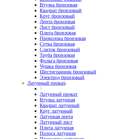
Втулка бронзовая
Квадрат бронзовый
Круг бронзовый
Лента бронзовая
Лист бронзовый
Плита бронзовая
Проволока бронзовая
Сетка бронзовая
Слиток бронзовый
Труба бронзовая
Фольга бронзовая
Чушка бронзовая
Шестигранник бронзовый
Электрод бронзовый
Латунный прокат
Латунный прокат
Втулка латунная
Квадрат латунный
Круг латунный
Латунная лента
Латунный лист
Плита латунная
Полоса латунная
Проволока латунная