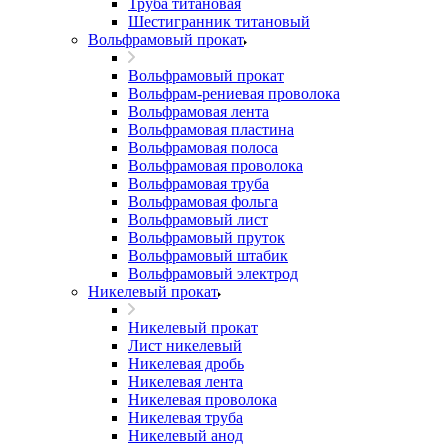
Труба титановая
Шестигранник титановый
Вольфрамовый прокат
Вольфрамовый прокат
Вольфрам-рениевая проволока
Вольфрамовая лента
Вольфрамовая пластина
Вольфрамовая полоса
Вольфрамовая проволока
Вольфрамовая труба
Вольфрамовая фольга
Вольфрамовый лист
Вольфрамовый пруток
Вольфрамовый штабик
Вольфрамовый электрод
Никелевый прокат
Никелевый прокат
Лист никелевый
Никелевая дробь
Никелевая лента
Никелевая проволока
Никелевая труба
Никелевый анод