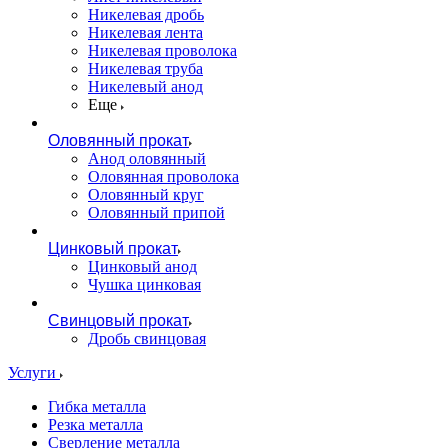
Никелевая дробь
Никелевая лента
Никелевая проволока
Никелевая труба
Никелевый анод
Еще
Оловянный прокат
Анод оловянный
Оловянная проволока
Оловянный круг
Оловянный припой
Цинковый прокат
Цинковый анод
Чушка цинковая
Свинцовый прокат
Дробь свинцовая
Услуги
Гибка металла
Резка металла
Сверление металла