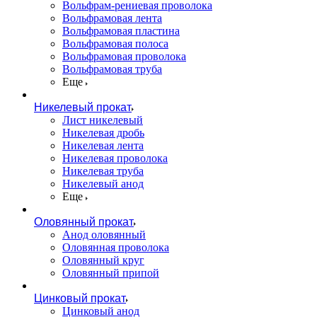
Вольфрам-рениевая проволока
Вольфрамовая лента
Вольфрамовая пластина
Вольфрамовая полоса
Вольфрамовая проволока
Вольфрамовая труба
Еще
Никелевый прокат
Лист никелевый
Никелевая дробь
Никелевая лента
Никелевая проволока
Никелевая труба
Никелевый анод
Еще
Оловянный прокат
Анод оловянный
Оловянная проволока
Оловянный круг
Оловянный припой
Цинковый прокат
Цинковый анод