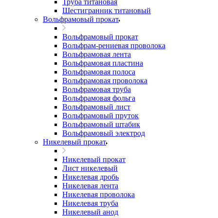
Труба титановая
Шестигранник титановый
Вольфрамовый прокат
Вольфрамовый прокат
Вольфрам-рениевая проволока
Вольфрамовая лента
Вольфрамовая пластина
Вольфрамовая полоса
Вольфрамовая проволока
Вольфрамовая труба
Вольфрамовая фольга
Вольфрамовый лист
Вольфрамовый пруток
Вольфрамовый штабик
Вольфрамовый электрод
Никелевый прокат
Никелевый прокат
Лист никелевый
Никелевая дробь
Никелевая лента
Никелевая проволока
Никелевая труба
Никелевый анод