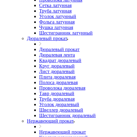
Сетка латунная
Труба латунная
Уголок латунный
Фольга латунная
Чушка латунная
Шестигранник латунный
Дюралевый прокат
Дюралевый прокат
Дюралевая лента
Квадрат дюралевый
Круг дюралевый
Лист дюралевый
Плита дюралевая
Полоса дюралевая
Проволока дюралевая
Тавр дюралевый
Труба дюралевая
Уголок дюралевый
Швеллер дюралевый
Шестигранник дюралевый
Нержавеющий прокат
Нержавеющий прокат