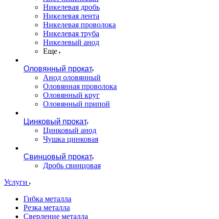
Никелевая дробь
Никелевая лента
Никелевая проволока
Никелевая труба
Никелевый анод
Еще
Оловянный прокат
Анод оловянный
Оловянная проволока
Оловянный круг
Оловянный припой
Цинковый прокат
Цинковый анод
Чушка цинковая
Свинцовый прокат
Дробь свинцовая
Услуги
Гибка металла
Резка металла
Сверление металла