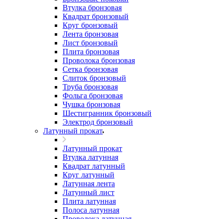
Втулка бронзовая
Квадрат бронзовый
Круг бронзовый
Лента бронзовая
Лист бронзовый
Плита бронзовая
Проволока бронзовая
Сетка бронзовая
Слиток бронзовый
Труба бронзовая
Фольга бронзовая
Чушка бронзовая
Шестигранник бронзовый
Электрод бронзовый
Латунный прокат
Латунный прокат
Втулка латунная
Квадрат латунный
Круг латунный
Латунная лента
Латунный лист
Плита латунная
Полоса латунная
Проволока латунная