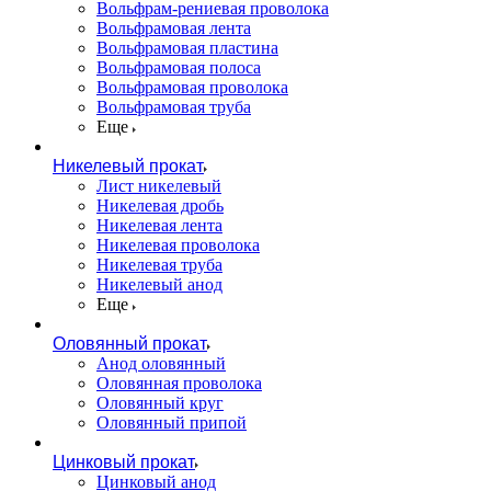
Вольфрам-рениевая проволока
Вольфрамовая лента
Вольфрамовая пластина
Вольфрамовая полоса
Вольфрамовая проволока
Вольфрамовая труба
Еще
Никелевый прокат
Лист никелевый
Никелевая дробь
Никелевая лента
Никелевая проволока
Никелевая труба
Никелевый анод
Еще
Оловянный прокат
Анод оловянный
Оловянная проволока
Оловянный круг
Оловянный припой
Цинковый прокат
Цинковый анод