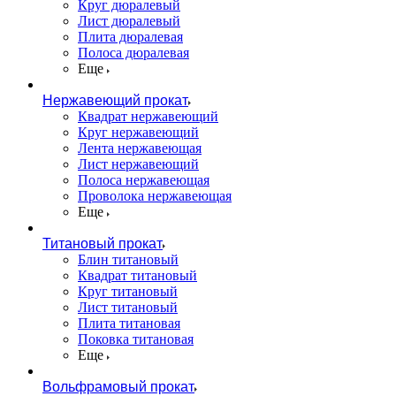
Круг дюралевый
Лист дюралевый
Плита дюралевая
Полоса дюралевая
Еще
Нержавеющий прокат
Квадрат нержавеющий
Круг нержавеющий
Лента нержавеющая
Лист нержавеющий
Полоса нержавеющая
Проволока нержавеющая
Еще
Титановый прокат
Блин титановый
Квадрат титановый
Круг титановый
Лист титановый
Плита титановая
Поковка титановая
Еще
Вольфрамовый прокат