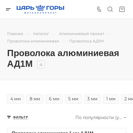
—
—
—
Главная
Каталог
Алюминиевый прокат
—
Проволока алюминиевая
Проволока АД1М
Проволока алюминиевая
АД1М
4
4 мм
8 мм
6 мм
5 мм
3 мм
1 мм
2 м
По популярности (убывание)
ФИЛЬТР