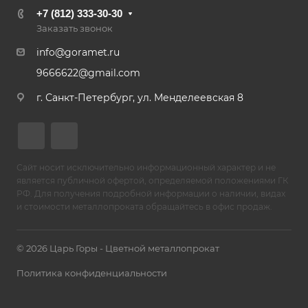
+7 (812) 333-30-30
Заказать звонок
info@goramet.ru
9666622@gmail.com
г. Санкт-Петербург, ул. Менделеевская 8
Сайт носит исключительно информационный характер и не
является публичной офертой, определяемой положениями ГК
РФ. Для получения подробной информации о наличии, видах
и стоимости металлопроката обращайтесь в офис продаж.
© 2026 Царь Горы - Цветной металлопрокат
Политика конфиденциальности