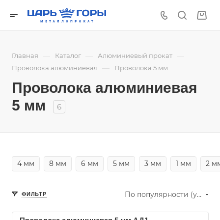
—
—
—
Главная
Каталог
Алюминиевый прокат
—
Проволока алюминиевая
Проволока 5 мм
Проволока алюминиевая
5 мм
6
4 мм
8 мм
6 мм
5 мм
3 мм
1 мм
2 м
По популярности (убывание)
ФИЛЬТР