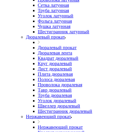
Сетка латунная
Труба латунная
Уголок латунный
Фольга латунная
Чушка латунная
Шестигранник латунный
Дюралевый прокат
Дюралевый прокат
Дюралевая лента
Квадрат дюралевый
Круг дюралевый
Лист дюралевый
Плита дюралевая
Полоса дюралевая
Проволока дюралевая
Тавр дюралевый
Труба дюралевая
Уголок дюралевый
Швеллер дюралевый
Шестигранник дюралевый
Нержавеющий прокат
Нержавеющий прокат