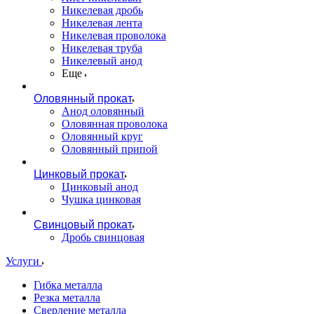
Никелевая дробь
Никелевая лента
Никелевая проволока
Никелевая труба
Никелевый анод
Еще
Оловянный прокат
Анод оловянный
Оловянная проволока
Оловянный круг
Оловянный припой
Цинковый прокат
Цинковый анод
Чушка цинковая
Свинцовый прокат
Дробь свинцовая
Услуги
Гибка металла
Резка металла
Сверление металла