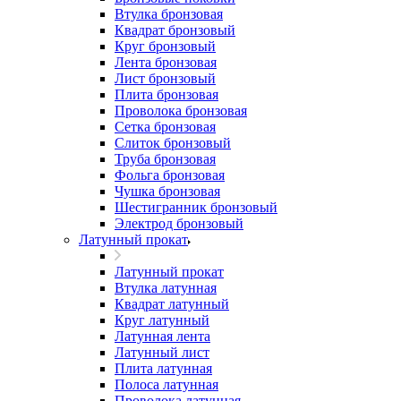
Втулка бронзовая
Квадрат бронзовый
Круг бронзовый
Лента бронзовая
Лист бронзовый
Плита бронзовая
Проволока бронзовая
Сетка бронзовая
Слиток бронзовый
Труба бронзовая
Фольга бронзовая
Чушка бронзовая
Шестигранник бронзовый
Электрод бронзовый
Латунный прокат
Латунный прокат
Втулка латунная
Квадрат латунный
Круг латунный
Латунная лента
Латунный лист
Плита латунная
Полоса латунная
Проволока латунная