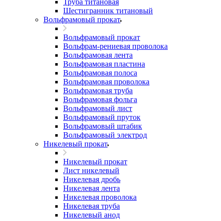
Труба титановая
Шестигранник титановый
Вольфрамовый прокат
Вольфрамовый прокат
Вольфрам-рениевая проволока
Вольфрамовая лента
Вольфрамовая пластина
Вольфрамовая полоса
Вольфрамовая проволока
Вольфрамовая труба
Вольфрамовая фольга
Вольфрамовый лист
Вольфрамовый пруток
Вольфрамовый штабик
Вольфрамовый электрод
Никелевый прокат
Никелевый прокат
Лист никелевый
Никелевая дробь
Никелевая лента
Никелевая проволока
Никелевая труба
Никелевый анод