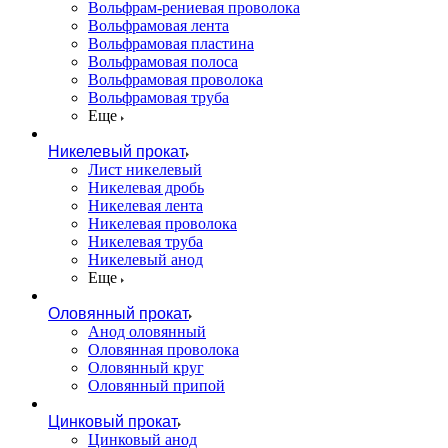
Вольфрам-рениевая проволока
Вольфрамовая лента
Вольфрамовая пластина
Вольфрамовая полоса
Вольфрамовая проволока
Вольфрамовая труба
Еще
Никелевый прокат
Лист никелевый
Никелевая дробь
Никелевая лента
Никелевая проволока
Никелевая труба
Никелевый анод
Еще
Оловянный прокат
Анод оловянный
Оловянная проволока
Оловянный круг
Оловянный припой
Цинковый прокат
Цинковый анод