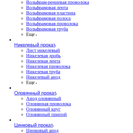
Вольфрам-рениевая проволока
Вольфрамовая лента
Вольфрамовая пластина
Вольфрамовая полоса
Вольфрамовая проволока
Вольфрамовая труба
Еще
Никелевый прокат
Лист никелевый
Никелевая дробь
Никелевая лента
Никелевая проволока
Никелевая труба
Никелевый анод
Еще
Оловянный прокат
Анод оловянный
Оловянная проволока
Оловянный круг
Оловянный припой
Цинковый прокат
Цинковый анод