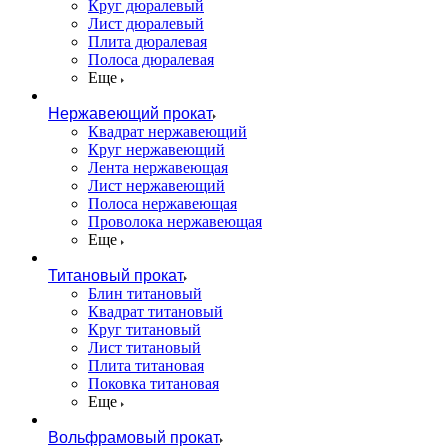
Круг дюралевый
Лист дюралевый
Плита дюралевая
Полоса дюралевая
Еще
Нержавеющий прокат
Квадрат нержавеющий
Круг нержавеющий
Лента нержавеющая
Лист нержавеющий
Полоса нержавеющая
Проволока нержавеющая
Еще
Титановый прокат
Блин титановый
Квадрат титановый
Круг титановый
Лист титановый
Плита титановая
Поковка титановая
Еще
Вольфрамовый прокат