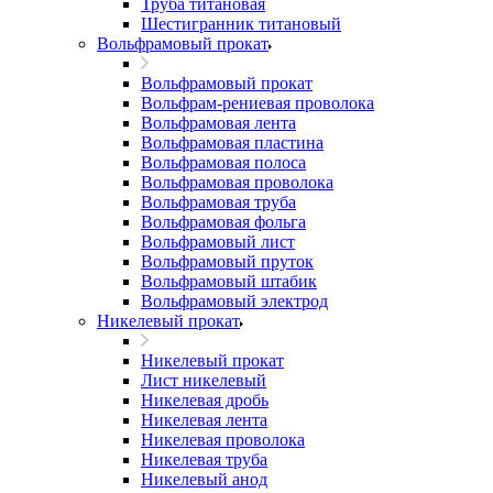
Труба титановая
Шестигранник титановый
Вольфрамовый прокат
Вольфрамовый прокат
Вольфрам-рениевая проволока
Вольфрамовая лента
Вольфрамовая пластина
Вольфрамовая полоса
Вольфрамовая проволока
Вольфрамовая труба
Вольфрамовая фольга
Вольфрамовый лист
Вольфрамовый пруток
Вольфрамовый штабик
Вольфрамовый электрод
Никелевый прокат
Никелевый прокат
Лист никелевый
Никелевая дробь
Никелевая лента
Никелевая проволока
Никелевая труба
Никелевый анод