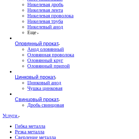
Никелевая дробь
Никелевая лента
Никелевая проволока
Никелевая труба
Никелевый анод
Еще
Оловянный прокат
Анод оловянный
Оловянная проволока
Оловянный круг
Оловянный припой
Цинковый прокат
Цинковый анод
Чушка цинковая
Свинцовый прокат
Дробь свинцовая
Услуги
Гибка металла
Резка металла
Сверление металла