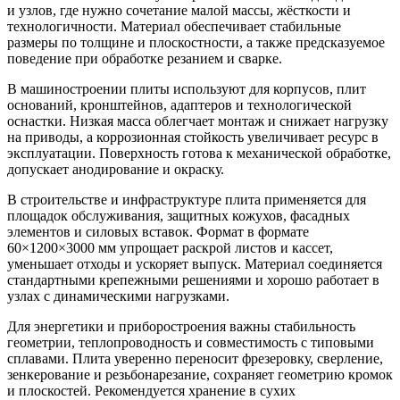
и узлов, где нужно сочетание малой массы, жёсткости и
технологичности. Материал обеспечивает стабильные
размеры по толщине и плоскостности, а также предсказуемое
поведение при обработке резанием и сварке.
В машиностроении плиты используют для корпусов, плит
оснований, кронштейнов, адаптеров и технологической
оснастки. Низкая масса облегчает монтаж и снижает нагрузку
на приводы, а коррозионная стойкость увеличивает ресурс в
эксплуатации. Поверхность готова к механической обработке,
допускает анодирование и окраску.
В строительстве и инфраструктуре плита применяется для
площадок обслуживания, защитных кожухов, фасадных
элементов и силовых вставок. Формат в формате
60×1200×3000 мм упрощает раскрой листов и кассет,
уменьшает отходы и ускоряет выпуск. Материал соединяется
стандартными крепежными решениями и хорошо работает в
узлах с динамическими нагрузками.
Для энергетики и приборостроения важны стабильность
геометрии, теплопроводность и совместимость с типовыми
сплавами. Плита уверенно переносит фрезеровку, сверление,
зенкерование и резьбонарезание, сохраняет геометрию кромок
и плоскостей. Рекомендуется хранение в сухих