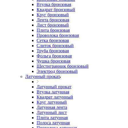
Втулка бронзовая
Квадрат бронзовый
Круг бронзовый
Лента бронзовая
Лист бронзовый
Плита бронзовая
Проволока бронзовая
Сетка бронзовая
Слиток бронзовый
Труба бронзовая
Фольга бронзовая
Чушка бронзовая
Шестигранник бронзовый
Электрод бронзовый
Латунный прокат
Латунный прокат
Втулка латунная
Квадрат латунный
Круг латунный
Латунная лента
Латунный лист
Плита латунная
Полоса латунная
Проволока латунная