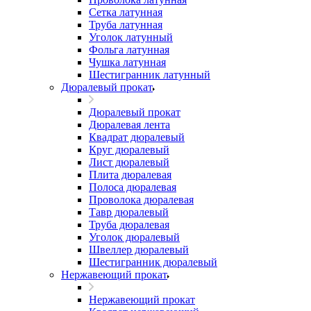
Сетка латунная
Труба латунная
Уголок латунный
Фольга латунная
Чушка латунная
Шестигранник латунный
Дюралевый прокат
Дюралевый прокат
Дюралевая лента
Квадрат дюралевый
Круг дюралевый
Лист дюралевый
Плита дюралевая
Полоса дюралевая
Проволока дюралевая
Тавр дюралевый
Труба дюралевая
Уголок дюралевый
Швеллер дюралевый
Шестигранник дюралевый
Нержавеющий прокат
Нержавеющий прокат