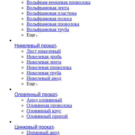
Вольфрам-рениевая проволока
Вольфрамовая лента
Вольфрамовая пластина
Вольфрамовая полоса
Вольфрамовая проволока
Вольфрамовая труба
Еще
Никелевый прокат
Лист никелевый
Никелевая дробь
Никелевая лента
Никелевая проволока
Никелевая труба
Никелевый анод
Еще
Оловянный прокат
Анод оловянный
Оловянная проволока
Оловянный круг
Оловянный припой
Цинковый прокат
Цинковый анод