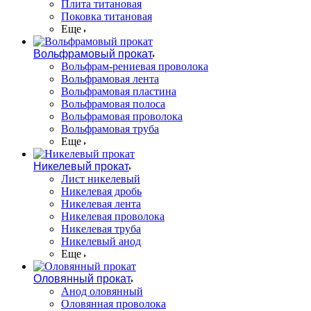
Плита титановая
Поковка титановая
Еще
Вольфрамовый прокат
Вольфрам-рениевая проволока
Вольфрамовая лента
Вольфрамовая пластина
Вольфрамовая полоса
Вольфрамовая проволока
Вольфрамовая труба
Еще
Никелевый прокат
Лист никелевый
Никелевая дробь
Никелевая лента
Никелевая проволока
Никелевая труба
Никелевый анод
Еще
Оловянный прокат
Анод оловянный
Оловянная проволока