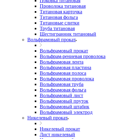
Поковка титановая
Проволока титановая
Титановая карточка
Титановая фольга
Титановые слитки
Труба титановая
Шестигранник титановый
Вольфрамовый прокат
Вольфрамовый прокат
Вольфрам-рениевая проволока
Вольфрамовая лента
Вольфрамовая пластина
Вольфрамовая полоса
Вольфрамовая проволока
Вольфрамовая труба
Вольфрамовая фольга
Вольфрамовый лист
Вольфрамовый пруток
Вольфрамовый штабик
Вольфрамовый электрод
Никелевый прокат
Никелевый прокат
Лист никелевый