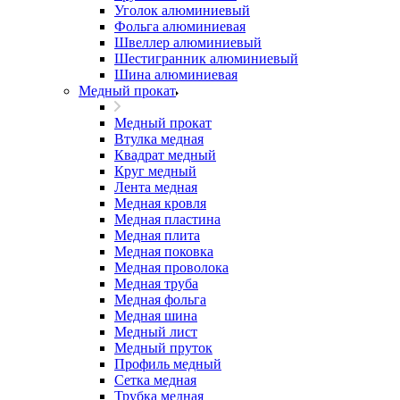
Уголок алюминиевый
Фольга алюминиевая
Швеллер алюминиевый
Шестигранник алюминиевый
Шина алюминиевая
Медный прокат
Медный прокат
Втулка медная
Квадрат медный
Круг медный
Лента медная
Медная кровля
Медная пластина
Медная плита
Медная поковка
Медная проволока
Медная труба
Медная фольга
Медная шина
Медный лист
Медный пруток
Профиль медный
Сетка медная
Трубка медная