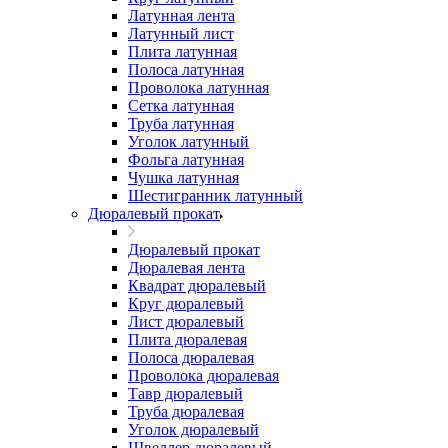
Латунная лента
Латунный лист
Плита латунная
Полоса латунная
Проволока латунная
Сетка латунная
Труба латунная
Уголок латунный
Фольга латунная
Чушка латунная
Шестигранник латунный
Дюралевый прокат
Дюралевый прокат
Дюралевая лента
Квадрат дюралевый
Круг дюралевый
Лист дюралевый
Плита дюралевая
Полоса дюралевая
Проволока дюралевая
Тавр дюралевый
Труба дюралевая
Уголок дюралевый
Швеллер дюралевый