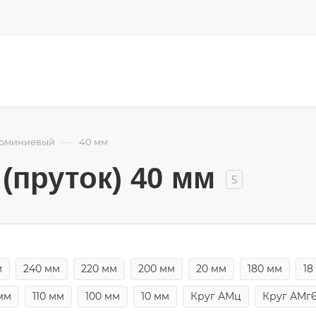
—
люминиевый
40 мм
(пруток) 40 мм
5
м
240 мм
220 мм
200 мм
20 мм
180 мм
18
 мм
110 мм
100 мм
10 мм
Круг АМц
Круг АМг