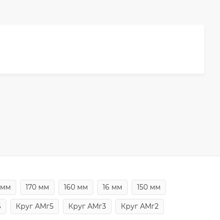
 мм
170 мм
160 мм
16 мм
150 мм
6
Круг АМг5
Круг АМг3
Круг АМг2