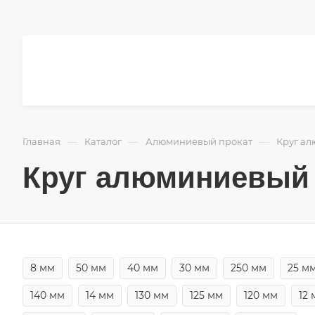
—
—
—
Главная
Каталог
Алюминиевый прокат
Круг а
Круг алюминиевый 
8 мм
50 мм
40 мм
30 мм
250 мм
25 м
140 мм
14 мм
130 мм
125 мм
120 мм
12