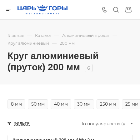
—
—
—
Главная
Каталог
Алюминиевый прокат
—
Круг алюминиевый
200 мм
Круг алюминиевый
(пруток) 200 мм
6
8 мм
50 мм
40 мм
30 мм
250 мм
25 мм
По популярности (убывание)
ФИЛЬТР