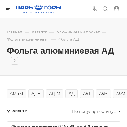
—
—
—
Главная
Каталог
Алюминиевый прокат
—
Фольга алюминиевая
Фольга АД
Фольга алюминиевая АД
2
АМцМ
АДН
АД1М
АД
А5Т
А5М
А0М
По популярности (убывание)
ФИЛЬТР
Фольга алюминиевая 0.15х500 мм АД твердая