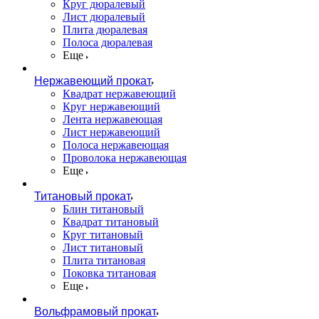
Круг дюралевый
Лист дюралевый
Плита дюралевая
Полоса дюралевая
Еще
Нержавеющий прокат
Квадрат нержавеющий
Круг нержавеющий
Лента нержавеющая
Лист нержавеющий
Полоса нержавеющая
Проволока нержавеющая
Еще
Титановый прокат
Блин титановый
Квадрат титановый
Круг титановый
Лист титановый
Плита титановая
Поковка титановая
Еще
Вольфрамовый прокат