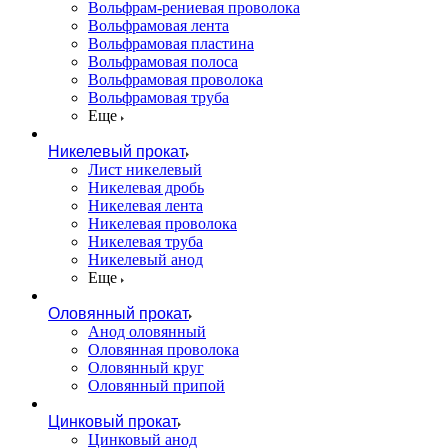
Вольфрам-рениевая проволока
Вольфрамовая лента
Вольфрамовая пластина
Вольфрамовая полоса
Вольфрамовая проволока
Вольфрамовая труба
Еще
Никелевый прокат
Лист никелевый
Никелевая дробь
Никелевая лента
Никелевая проволока
Никелевая труба
Никелевый анод
Еще
Оловянный прокат
Анод оловянный
Оловянная проволока
Оловянный круг
Оловянный припой
Цинковый прокат
Цинковый анод