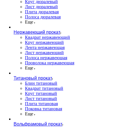
Круг дюралевый
Лист дюралевый
Плита дюралевая
Полоса дюралевая
Еще
Нержавеющий прокат
Квадрат нержавеющий
Круг нержавеющий
Лента нержавеющая
Лист нержавеющий
Полоса нержавеющая
Проволока нержавеющая
Еще
Титановый прокат
Блин титановый
Квадрат титановый
Круг титановый
Лист титановый
Плита титановая
Поковка титановая
Еще
Вольфрамовый прокат