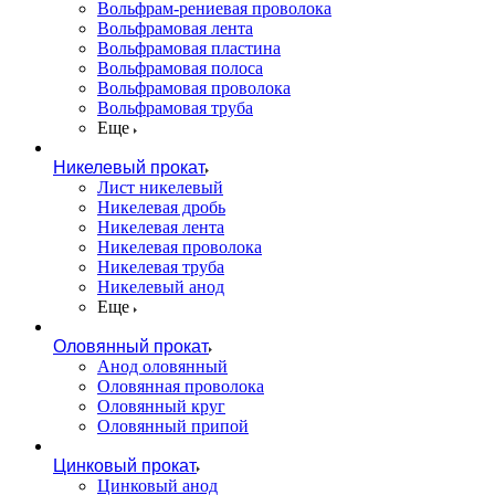
Вольфрам-рениевая проволока
Вольфрамовая лента
Вольфрамовая пластина
Вольфрамовая полоса
Вольфрамовая проволока
Вольфрамовая труба
Еще
Никелевый прокат
Лист никелевый
Никелевая дробь
Никелевая лента
Никелевая проволока
Никелевая труба
Никелевый анод
Еще
Оловянный прокат
Анод оловянный
Оловянная проволока
Оловянный круг
Оловянный припой
Цинковый прокат
Цинковый анод