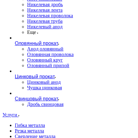
Никелевая дробь
Никелевая лента
Никелевая проволока
Никелевая труба
Никелевый анод
Еще
Оловянный прокат
Анод оловянный
Оловянная проволока
Оловянный круг
Оловянный припой
Цинковый прокат
Цинковый анод
Чушка цинковая
Свинцовый прокат
Дробь свинцовая
Услуги
Гибка металла
Резка металла
Сверление металла