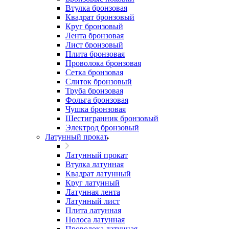
Втулка бронзовая
Квадрат бронзовый
Круг бронзовый
Лента бронзовая
Лист бронзовый
Плита бронзовая
Проволока бронзовая
Сетка бронзовая
Слиток бронзовый
Труба бронзовая
Фольга бронзовая
Чушка бронзовая
Шестигранник бронзовый
Электрод бронзовый
Латунный прокат
Латунный прокат
Втулка латунная
Квадрат латунный
Круг латунный
Латунная лента
Латунный лист
Плита латунная
Полоса латунная
Проволока латунная