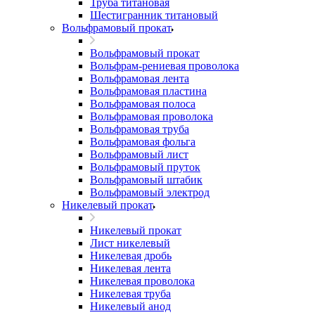
Труба титановая
Шестигранник титановый
Вольфрамовый прокат
Вольфрамовый прокат
Вольфрам-рениевая проволока
Вольфрамовая лента
Вольфрамовая пластина
Вольфрамовая полоса
Вольфрамовая проволока
Вольфрамовая труба
Вольфрамовая фольга
Вольфрамовый лист
Вольфрамовый пруток
Вольфрамовый штабик
Вольфрамовый электрод
Никелевый прокат
Никелевый прокат
Лист никелевый
Никелевая дробь
Никелевая лента
Никелевая проволока
Никелевая труба
Никелевый анод