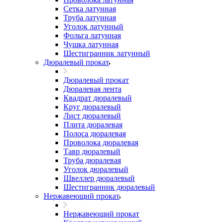
Сетка латунная
Труба латунная
Уголок латунный
Фольга латунная
Чушка латунная
Шестигранник латунный
Дюралевый прокат
Дюралевый прокат
Дюралевая лента
Квадрат дюралевый
Круг дюралевый
Лист дюралевый
Плита дюралевая
Полоса дюралевая
Проволока дюралевая
Тавр дюралевый
Труба дюралевая
Уголок дюралевый
Швеллер дюралевый
Шестигранник дюралевый
Нержавеющий прокат
Нержавеющий прокат