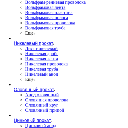
Вольфрам-рениевая проволока
Вольфрамовая лента
Вольфрамовая пластина
Вольфрамовая полоса
Вольфрамовая проволока
Вольфрамовая труба
Еще
Никелевый прокат
Лист никелевый
Никелевая дробь
Никелевая лента
Никелевая проволока
Никелевая труба
Никелевый анод
Еще
Оловянный прокат
Анод оловянный
Оловянная проволока
Оловянный круг
Оловянный припой
Цинковый прокат
Цинковый анод