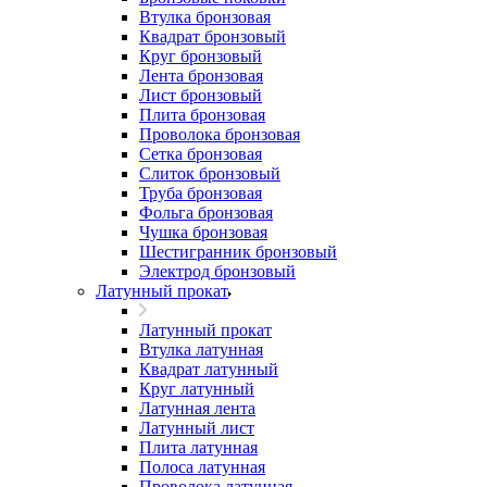
Втулка бронзовая
Квадрат бронзовый
Круг бронзовый
Лента бронзовая
Лист бронзовый
Плита бронзовая
Проволока бронзовая
Сетка бронзовая
Слиток бронзовый
Труба бронзовая
Фольга бронзовая
Чушка бронзовая
Шестигранник бронзовый
Электрод бронзовый
Латунный прокат
Латунный прокат
Втулка латунная
Квадрат латунный
Круг латунный
Латунная лента
Латунный лист
Плита латунная
Полоса латунная
Проволока латунная