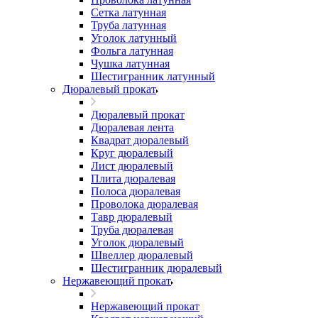
Сетка латунная
Труба латунная
Уголок латунный
Фольга латунная
Чушка латунная
Шестигранник латунный
Дюралевый прокат
Дюралевый прокат
Дюралевая лента
Квадрат дюралевый
Круг дюралевый
Лист дюралевый
Плита дюралевая
Полоса дюралевая
Проволока дюралевая
Тавр дюралевый
Труба дюралевая
Уголок дюралевый
Швеллер дюралевый
Шестигранник дюралевый
Нержавеющий прокат
Нержавеющий прокат