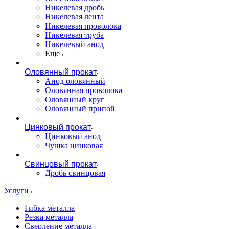
Никелевая дробь
Никелевая лента
Никелевая проволока
Никелевая труба
Никелевый анод
Еще
Оловянный прокат
Анод оловянный
Оловянная проволока
Оловянный круг
Оловянный припой
Цинковый прокат
Цинковый анод
Чушка цинковая
Свинцовый прокат
Дробь свинцовая
Услуги
Гибка металла
Резка металла
Сверление металла