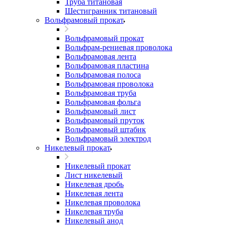
Труба титановая
Шестигранник титановый
Вольфрамовый прокат
Вольфрамовый прокат
Вольфрам-рениевая проволока
Вольфрамовая лента
Вольфрамовая пластина
Вольфрамовая полоса
Вольфрамовая проволока
Вольфрамовая труба
Вольфрамовая фольга
Вольфрамовый лист
Вольфрамовый пруток
Вольфрамовый штабик
Вольфрамовый электрод
Никелевый прокат
Никелевый прокат
Лист никелевый
Никелевая дробь
Никелевая лента
Никелевая проволока
Никелевая труба
Никелевый анод