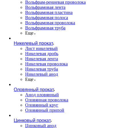
Вольфрам-рениевая проволока
Вольфрамовая лента
Вольфрамовая пластина
Вольфрамовая полоса
Вольфрамовая проволока
Вольфрамовая труба
Еще
Никелевый прокат
Лист никелевый
Никелевая дробь
Никелевая лента
Никелевая проволока
Никелевая труба
Никелевый анод
Еще
Оловянный прокат
Анод оловянный
Оловянная проволока
Оловянный круг
Оловянный припой
Цинковый прокат
Цинковый анод