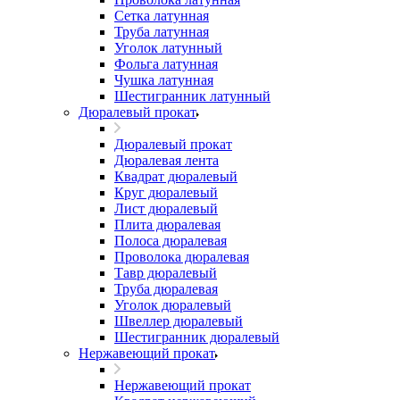
Сетка латунная
Труба латунная
Уголок латунный
Фольга латунная
Чушка латунная
Шестигранник латунный
Дюралевый прокат
Дюралевый прокат
Дюралевая лента
Квадрат дюралевый
Круг дюралевый
Лист дюралевый
Плита дюралевая
Полоса дюралевая
Проволока дюралевая
Тавр дюралевый
Труба дюралевая
Уголок дюралевый
Швеллер дюралевый
Шестигранник дюралевый
Нержавеющий прокат
Нержавеющий прокат