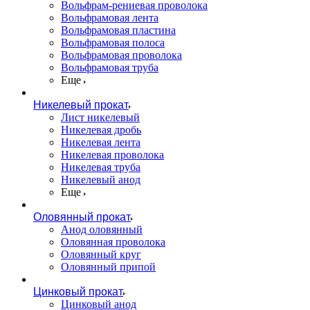
Вольфрам-рениевая проволока
Вольфрамовая лента
Вольфрамовая пластина
Вольфрамовая полоса
Вольфрамовая проволока
Вольфрамовая труба
Еще
Никелевый прокат
Лист никелевый
Никелевая дробь
Никелевая лента
Никелевая проволока
Никелевая труба
Никелевый анод
Еще
Оловянный прокат
Анод оловянный
Оловянная проволока
Оловянный круг
Оловянный припой
Цинковый прокат
Цинковый анод