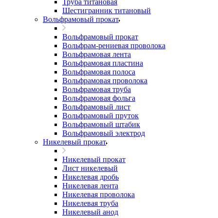
Труба титановая
Шестигранник титановый
Вольфрамовый прокат
Вольфрамовый прокат
Вольфрам-рениевая проволока
Вольфрамовая лента
Вольфрамовая пластина
Вольфрамовая полоса
Вольфрамовая проволока
Вольфрамовая труба
Вольфрамовая фольга
Вольфрамовый лист
Вольфрамовый пруток
Вольфрамовый штабик
Вольфрамовый электрод
Никелевый прокат
Никелевый прокат
Лист никелевый
Никелевая дробь
Никелевая лента
Никелевая проволока
Никелевая труба
Никелевый анод