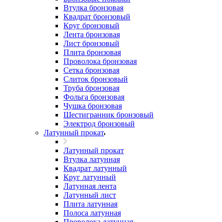
Втулка бронзовая
Квадрат бронзовый
Круг бронзовый
Лента бронзовая
Лист бронзовый
Плита бронзовая
Проволока бронзовая
Сетка бронзовая
Слиток бронзовый
Труба бронзовая
Фольга бронзовая
Чушка бронзовая
Шестигранник бронзовый
Электрод бронзовый
Латунный прокат
Латунный прокат
Втулка латунная
Квадрат латунный
Круг латунный
Латунная лента
Латунный лист
Плита латунная
Полоса латунная
Проволока латунная