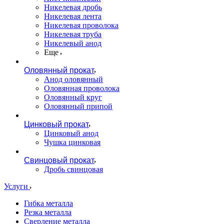
Никелевая дробь
Никелевая лента
Никелевая проволока
Никелевая труба
Никелевый анод
Еще
Оловянный прокат
Анод оловянный
Оловянная проволока
Оловянный круг
Оловянный припой
Цинковый прокат
Цинковый анод
Чушка цинковая
Свинцовый прокат
Дробь свинцовая
Услуги
Гибка металла
Резка металла
Сверление металла