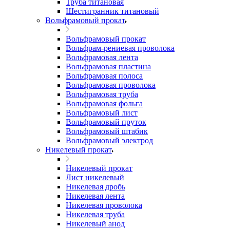
Труба титановая
Шестигранник титановый
Вольфрамовый прокат
Вольфрамовый прокат
Вольфрам-рениевая проволока
Вольфрамовая лента
Вольфрамовая пластина
Вольфрамовая полоса
Вольфрамовая проволока
Вольфрамовая труба
Вольфрамовая фольга
Вольфрамовый лист
Вольфрамовый пруток
Вольфрамовый штабик
Вольфрамовый электрод
Никелевый прокат
Никелевый прокат
Лист никелевый
Никелевая дробь
Никелевая лента
Никелевая проволока
Никелевая труба
Никелевый анод