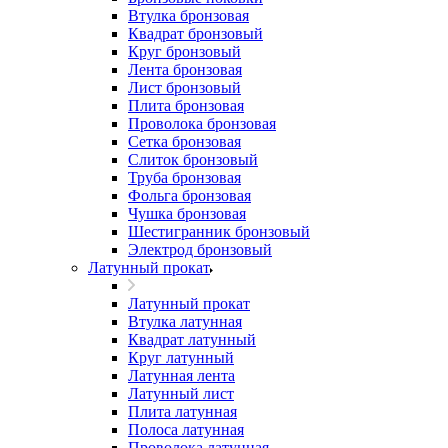
Втулка бронзовая
Квадрат бронзовый
Круг бронзовый
Лента бронзовая
Лист бронзовый
Плита бронзовая
Проволока бронзовая
Сетка бронзовая
Слиток бронзовый
Труба бронзовая
Фольга бронзовая
Чушка бронзовая
Шестигранник бронзовый
Электрод бронзовый
Латунный прокат
Латунный прокат
Втулка латунная
Квадрат латунный
Круг латунный
Латунная лента
Латунный лист
Плита латунная
Полоса латунная
Проволока латунная