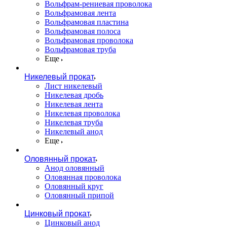
Вольфрам-рениевая проволока
Вольфрамовая лента
Вольфрамовая пластина
Вольфрамовая полоса
Вольфрамовая проволока
Вольфрамовая труба
Еще
Никелевый прокат
Лист никелевый
Никелевая дробь
Никелевая лента
Никелевая проволока
Никелевая труба
Никелевый анод
Еще
Оловянный прокат
Анод оловянный
Оловянная проволока
Оловянный круг
Оловянный припой
Цинковый прокат
Цинковый анод