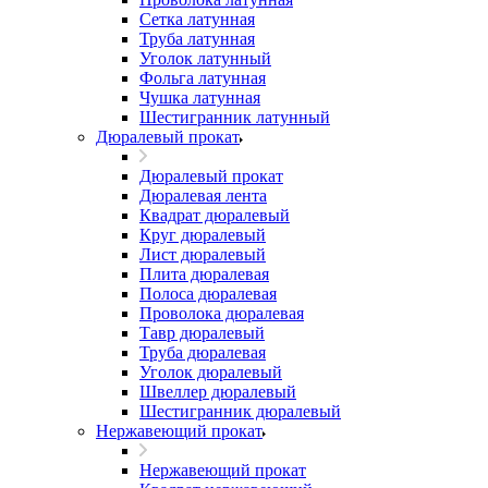
Сетка латунная
Труба латунная
Уголок латунный
Фольга латунная
Чушка латунная
Шестигранник латунный
Дюралевый прокат
Дюралевый прокат
Дюралевая лента
Квадрат дюралевый
Круг дюралевый
Лист дюралевый
Плита дюралевая
Полоса дюралевая
Проволока дюралевая
Тавр дюралевый
Труба дюралевая
Уголок дюралевый
Швеллер дюралевый
Шестигранник дюралевый
Нержавеющий прокат
Нержавеющий прокат