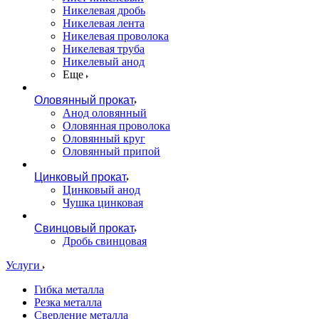
Никелевая дробь
Никелевая лента
Никелевая проволока
Никелевая труба
Никелевый анод
Еще
Оловянный прокат
Анод оловянный
Оловянная проволока
Оловянный круг
Оловянный припой
Цинковый прокат
Цинковый анод
Чушка цинковая
Свинцовый прокат
Дробь свинцовая
Услуги
Гибка металла
Резка металла
Сверление металла