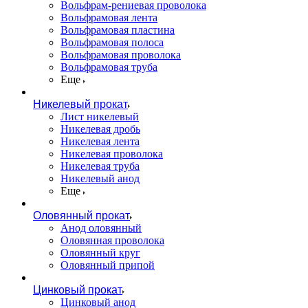
Вольфрам-рениевая проволока
Вольфрамовая лента
Вольфрамовая пластина
Вольфрамовая полоса
Вольфрамовая проволока
Вольфрамовая труба
Еще
Никелевый прокат
Лист никелевый
Никелевая дробь
Никелевая лента
Никелевая проволока
Никелевая труба
Никелевый анод
Еще
Оловянный прокат
Анод оловянный
Оловянная проволока
Оловянный круг
Оловянный припой
Цинковый прокат
Цинковый анод