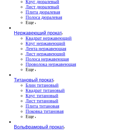
Круг дюралевый
Лист дюралевый
Плита дюралевая
Полоса дюралевая
Еще
Нержавеющий прокат
Квадрат нержавеющий
Круг нержавеющий
Лента нержавеющая
Лист нержавеющий
Полоса нержавеющая
Проволока нержавеющая
Еще
Титановый прокат
Блин титановый
Квадрат титановый
Круг титановый
Лист титановый
Плита титановая
Поковка титановая
Еще
Вольфрамовый прокат