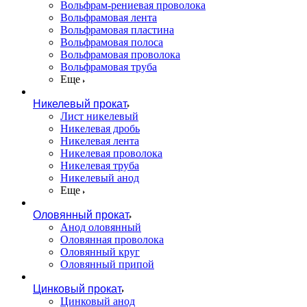
Вольфрам-рениевая проволока
Вольфрамовая лента
Вольфрамовая пластина
Вольфрамовая полоса
Вольфрамовая проволока
Вольфрамовая труба
Еще
Никелевый прокат
Лист никелевый
Никелевая дробь
Никелевая лента
Никелевая проволока
Никелевая труба
Никелевый анод
Еще
Оловянный прокат
Анод оловянный
Оловянная проволока
Оловянный круг
Оловянный припой
Цинковый прокат
Цинковый анод