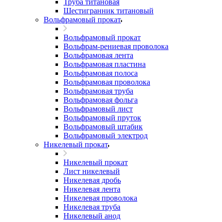
Труба титановая
Шестигранник титановый
Вольфрамовый прокат
Вольфрамовый прокат
Вольфрам-рениевая проволока
Вольфрамовая лента
Вольфрамовая пластина
Вольфрамовая полоса
Вольфрамовая проволока
Вольфрамовая труба
Вольфрамовая фольга
Вольфрамовый лист
Вольфрамовый пруток
Вольфрамовый штабик
Вольфрамовый электрод
Никелевый прокат
Никелевый прокат
Лист никелевый
Никелевая дробь
Никелевая лента
Никелевая проволока
Никелевая труба
Никелевый анод