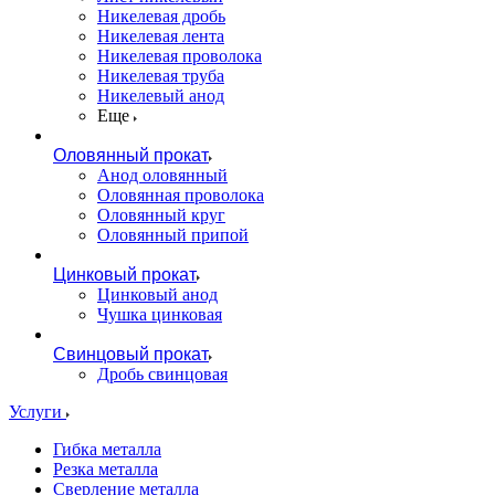
Никелевая дробь
Никелевая лента
Никелевая проволока
Никелевая труба
Никелевый анод
Еще
Оловянный прокат
Анод оловянный
Оловянная проволока
Оловянный круг
Оловянный припой
Цинковый прокат
Цинковый анод
Чушка цинковая
Свинцовый прокат
Дробь свинцовая
Услуги
Гибка металла
Резка металла
Сверление металла