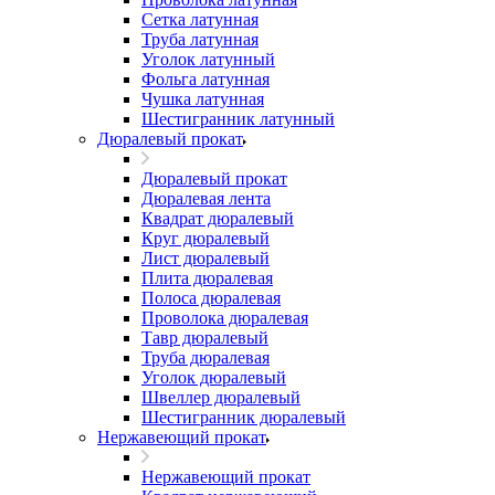
Сетка латунная
Труба латунная
Уголок латунный
Фольга латунная
Чушка латунная
Шестигранник латунный
Дюралевый прокат
Дюралевый прокат
Дюралевая лента
Квадрат дюралевый
Круг дюралевый
Лист дюралевый
Плита дюралевая
Полоса дюралевая
Проволока дюралевая
Тавр дюралевый
Труба дюралевая
Уголок дюралевый
Швеллер дюралевый
Шестигранник дюралевый
Нержавеющий прокат
Нержавеющий прокат