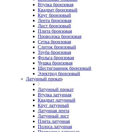
Втулка бронзовая
Квадрат бронзовый
Круг бронзовый
Лента бронзовая
Лист бронзовый
Плита бронзовая
Проволока бронзовая
Сетка бронзовая
Слиток бронзовый
Труба бронзовая
Фольга бронзовая
Чушка бронзовая
Шестигранник бронзовый
Электрод бронзовый
Латунный прокат
Латунный прокат
Втулка латунная
Квадрат латунный
Круг латунный
Латунная лента
Латунный лист
Плита латунная
Полоса латунная
Проволока латунная