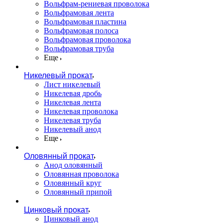
Вольфрам-рениевая проволока
Вольфрамовая лента
Вольфрамовая пластина
Вольфрамовая полоса
Вольфрамовая проволока
Вольфрамовая труба
Еще
Никелевый прокат
Лист никелевый
Никелевая дробь
Никелевая лента
Никелевая проволока
Никелевая труба
Никелевый анод
Еще
Оловянный прокат
Анод оловянный
Оловянная проволока
Оловянный круг
Оловянный припой
Цинковый прокат
Цинковый анод