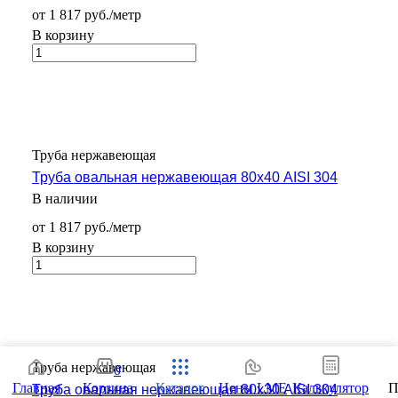
от 1 817 руб./метр
В корзину
Труба нержавеющая
Труба овальная нержавеющая 80х40 AISI 304
В наличии
от 1 817 руб./метр
В корзину
Труба нержавеющая
0
Главная
Корзина
Каталог
Цены LME
Калькулятор
П
Труба овальная нержавеющая 80х30 AISI 304