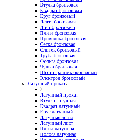
Втулка бронзовая
Квадрат бронзовый
Круг бронзовый
Лента бронзовая
Лист бронзовый
Плита бронзовая
Проволока бронзовая
Сетка бронзовая
Слиток бронзовый
Труба бронзовая
Фольга бронзовая
Чушка бронзовая
Шестигранник бронзовый
Электрод бронзовый
Латунный прокат
Латунный прокат
Втулка латунная
Квадрат латунный
Круг латунный
Латунная лента
Латунный лист
Плита латунная
Полоса латунная
Проволока латунная