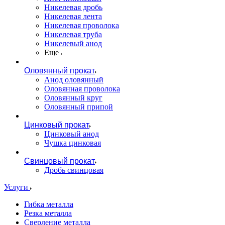
Никелевая дробь
Никелевая лента
Никелевая проволока
Никелевая труба
Никелевый анод
Еще
Оловянный прокат
Анод оловянный
Оловянная проволока
Оловянный круг
Оловянный припой
Цинковый прокат
Цинковый анод
Чушка цинковая
Свинцовый прокат
Дробь свинцовая
Услуги
Гибка металла
Резка металла
Сверление металла