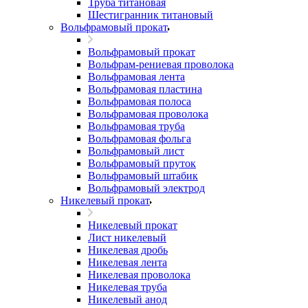
Труба титановая
Шестигранник титановый
Вольфрамовый прокат
Вольфрамовый прокат
Вольфрам-рениевая проволока
Вольфрамовая лента
Вольфрамовая пластина
Вольфрамовая полоса
Вольфрамовая проволока
Вольфрамовая труба
Вольфрамовая фольга
Вольфрамовый лист
Вольфрамовый пруток
Вольфрамовый штабик
Вольфрамовый электрод
Никелевый прокат
Никелевый прокат
Лист никелевый
Никелевая дробь
Никелевая лента
Никелевая проволока
Никелевая труба
Никелевый анод