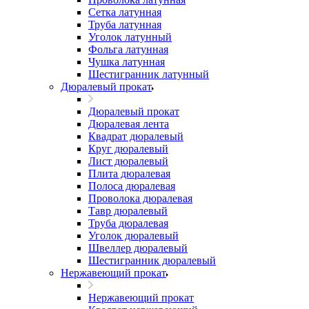
Сетка латунная
Труба латунная
Уголок латунный
Фольга латунная
Чушка латунная
Шестигранник латунный
Дюралевый прокат
Дюралевый прокат
Дюралевая лента
Квадрат дюралевый
Круг дюралевый
Лист дюралевый
Плита дюралевая
Полоса дюралевая
Проволока дюралевая
Тавр дюралевый
Труба дюралевая
Уголок дюралевый
Швеллер дюралевый
Шестигранник дюралевый
Нержавеющий прокат
Нержавеющий прокат