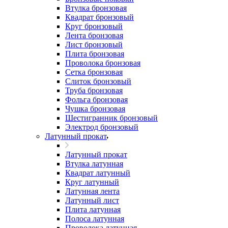
Втулка бронзовая
Квадрат бронзовый
Круг бронзовый
Лента бронзовая
Лист бронзовый
Плита бронзовая
Проволока бронзовая
Сетка бронзовая
Слиток бронзовый
Труба бронзовая
Фольга бронзовая
Чушка бронзовая
Шестигранник бронзовый
Электрод бронзовый
Латунный прокат
Латунный прокат
Втулка латунная
Квадрат латунный
Круг латунный
Латунная лента
Латунный лист
Плита латунная
Полоса латунная
Проволока латунная