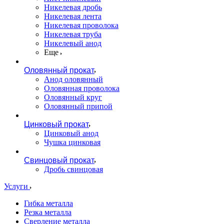
Никелевая дробь
Никелевая лента
Никелевая проволока
Никелевая труба
Никелевый анод
Еще
Оловянный прокат
Анод оловянный
Оловянная проволока
Оловянный круг
Оловянный припой
Цинковый прокат
Цинковый анод
Чушка цинковая
Свинцовый прокат
Дробь свинцовая
Услуги
Гибка металла
Резка металла
Сверление металла