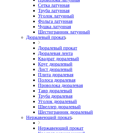
Сетка латунная
Труба латунная
Уголок латунный
Фольга латунная
Чушка латунная
Шестигранник латунный
Дюралевый прокат
Дюралевый прокат
Дюралевая лента
Квадрат дюралевый
Круг дюралевый
Лист дюралевый
Плита дюралевая
Полоса дюралевая
Проволока дюралевая
Тавр дюралевый
Труба дюралевая
Уголок дюралевый
Швеллер дюралевый
Шестигранник дюралевый
Нержавеющий прокат
Нержавеющий прокат