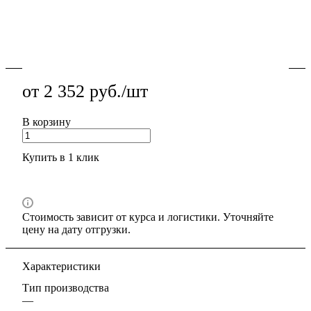
фильтрации, ограждений и вентиляции, устойчива к
коррозии, стабильная ячейка, поставка со склада и
резка в размер.
Подробности
от 2 352 руб./шт
В корзину
Купить в 1 клик
Стоимость зависит от курса и логистики. Уточняйте
цену на дату отгрузки.
Характеристики
Тип производства
—