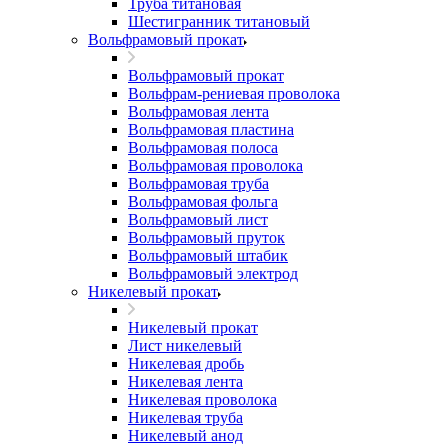
Труба титановая
Шестигранник титановый
Вольфрамовый прокат
Вольфрамовый прокат
Вольфрам-рениевая проволока
Вольфрамовая лента
Вольфрамовая пластина
Вольфрамовая полоса
Вольфрамовая проволока
Вольфрамовая труба
Вольфрамовая фольга
Вольфрамовый лист
Вольфрамовый пруток
Вольфрамовый штабик
Вольфрамовый электрод
Никелевый прокат
Никелевый прокат
Лист никелевый
Никелевая дробь
Никелевая лента
Никелевая проволока
Никелевая труба
Никелевый анод