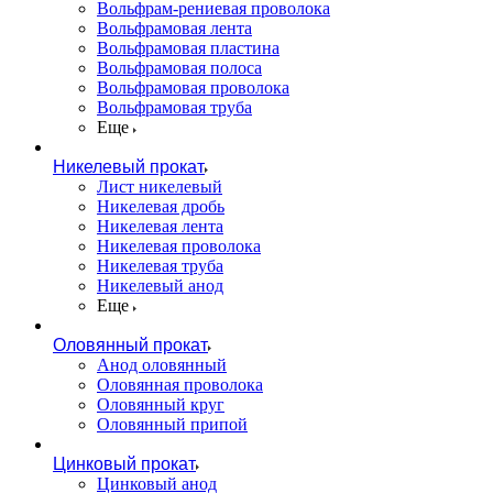
Вольфрам-рениевая проволока
Вольфрамовая лента
Вольфрамовая пластина
Вольфрамовая полоса
Вольфрамовая проволока
Вольфрамовая труба
Еще
Никелевый прокат
Лист никелевый
Никелевая дробь
Никелевая лента
Никелевая проволока
Никелевая труба
Никелевый анод
Еще
Оловянный прокат
Анод оловянный
Оловянная проволока
Оловянный круг
Оловянный припой
Цинковый прокат
Цинковый анод