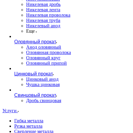
Никелевая дробь
Никелевая лента
Никелевая проволока
Никелевая труба
Никелевый анод
Еще
Оловянный прокат
Анод оловянный
Оловянная проволока
Оловянный круг
Оловянный припой
Цинковый прокат
Цинковый анод
Чушка цинковая
Свинцовый прокат
Дробь свинцовая
Услуги
Гибка металла
Резка металла
Сверление металла