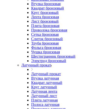
Втулка бронзовая
Квадрат бронзовый
Круг бронзовый
Лента бронзовая
Лист бронзовый
Плита бронзовая
Проволока бронзовая
Сетка бронзовая
Слиток бронзовый
Труба бронзовая
Фольга бронзовая
Чушка бронзовая
Шестигранник бронзовый
Электрод бронзовый
Латунный прокат
Латунный прокат
Втулка латунная
Квадрат латунный
Круг латунный
Латунная лента
Латунный лист
Плита латунная
Полоса латунная
Проволока латунная