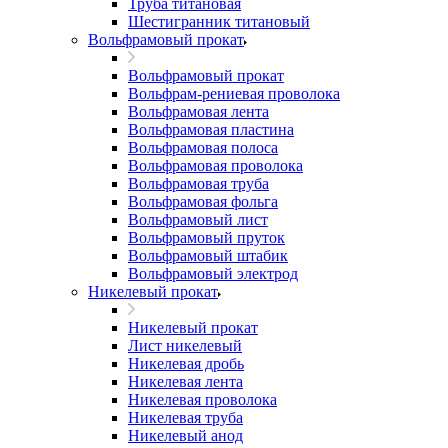
Труба титановая
Шестигранник титановый
Вольфрамовый прокат
Вольфрамовый прокат
Вольфрам-рениевая проволока
Вольфрамовая лента
Вольфрамовая пластина
Вольфрамовая полоса
Вольфрамовая проволока
Вольфрамовая труба
Вольфрамовая фольга
Вольфрамовый лист
Вольфрамовый пруток
Вольфрамовый штабик
Вольфрамовый электрод
Никелевый прокат
Никелевый прокат
Лист никелевый
Никелевая дробь
Никелевая лента
Никелевая проволока
Никелевая труба
Никелевый анод