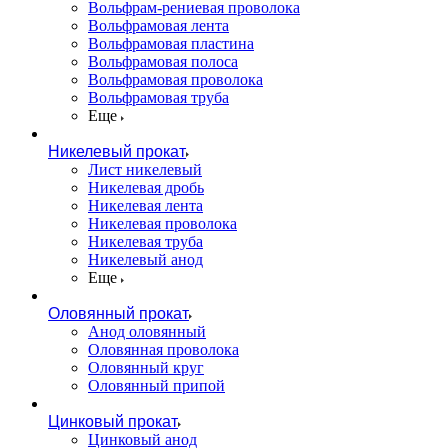
Вольфрам-рениевая проволока
Вольфрамовая лента
Вольфрамовая пластина
Вольфрамовая полоса
Вольфрамовая проволока
Вольфрамовая труба
Еще
Никелевый прокат
Лист никелевый
Никелевая дробь
Никелевая лента
Никелевая проволока
Никелевая труба
Никелевый анод
Еще
Оловянный прокат
Анод оловянный
Оловянная проволока
Оловянный круг
Оловянный припой
Цинковый прокат
Цинковый анод