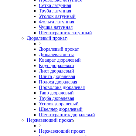
Сетка латунная
Труба латунная
Уголок латунный
Фольга латунная
Чушка латунная
Шестигранник латунный
Дюралевый прокат
Дюралевый прокат
Дюралевая лента
Квадрат дюралевый
Круг дюралевый
Лист дюралевый
Плита дюралевая
Полоса дюралевая
Проволока дюралевая
Тавр дюралевый
Труба дюралевая
Уголок дюралевый
Швеллер дюралевый
Шестигранник дюралевый
Нержавеющий прокат
Нержавеющий прокат