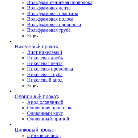
Вольфрам-рениевая проволока
Вольфрамовая лента
Вольфрамовая пластина
Вольфрамовая полоса
Вольфрамовая проволока
Вольфрамовая труба
Еще
Никелевый прокат
Лист никелевый
Никелевая дробь
Никелевая лента
Никелевая проволока
Никелевая труба
Никелевый анод
Еще
Оловянный прокат
Анод оловянный
Оловянная проволока
Оловянный круг
Оловянный припой
Цинковый прокат
Цинковый анод