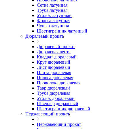
Сетка латунная
Труба латунная
Уголок латунный
Фольга латунная
Чушка латунная
Шестигранник латунный
Дюралевый прокат
Дюралевый прокат
Дюралевая лента
Квадрат дюралевый
Круг дюралевый
Лист дюралевый
Плита дюралевая
Полоса дюралевая
Проволока дюралевая
Тавр дюралевый
Труба дюралевая
Уголок дюралевый
Швеллер дюралевый
Шестигранник дюралевый
Нержавеющий прокат
Нержавеющий прокат