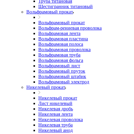
Труба титановая
Шестигранник титановый
Вольфрамовый прокат
Вольфрамовый прокат
Вольфрам-рениевая проволока
Вольфрамовая лента
Вольфрамовая пластина
Вольфрамовая полоса
Вольфрамовая проволока
Вольфрамовая труба
Вольфрамовая фольга
Вольфрамовый лист
Вольфрамовый пруток
Вольфрамовый штабик
Вольфрамовый электрод
Никелевый прокат
Никелевый прокат
Лист никелевый
Никелевая дробь
Никелевая лента
Никелевая проволока
Никелевая труба
Никелевый анод