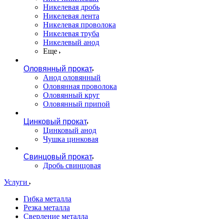
Никелевая дробь
Никелевая лента
Никелевая проволока
Никелевая труба
Никелевый анод
Еще
Оловянный прокат
Анод оловянный
Оловянная проволока
Оловянный круг
Оловянный припой
Цинковый прокат
Цинковый анод
Чушка цинковая
Свинцовый прокат
Дробь свинцовая
Услуги
Гибка металла
Резка металла
Сверление металла