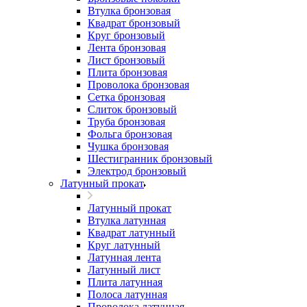
Втулка бронзовая
Квадрат бронзовый
Круг бронзовый
Лента бронзовая
Лист бронзовый
Плита бронзовая
Проволока бронзовая
Сетка бронзовая
Слиток бронзовый
Труба бронзовая
Фольга бронзовая
Чушка бронзовая
Шестигранник бронзовый
Электрод бронзовый
Латунный прокат
Латунный прокат
Втулка латунная
Квадрат латунный
Круг латунный
Латунная лента
Латунный лист
Плита латунная
Полоса латунная
Проволока латунная