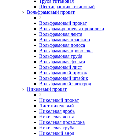
Труба титановая
Шестигранник титановый
Вольфрамовый прокат
Вольфрамовый прокат
Вольфрам-рениевая проволока
Вольфрамовая лента
Вольфрамовая пластина
Вольфрамовая полоса
Вольфрамовая проволока
Вольфрамовая труба
Вольфрамовая фольга
Вольфрамовый лист
Вольфрамовый пруток
Вольфрамовый штабик
Вольфрамовый электрод
Никелевый прокат
Никелевый прокат
Лист никелевый
Никелевая дробь
Никелевая лента
Никелевая проволока
Никелевая труба
Никелевый анод