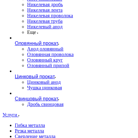
Никелевая дробь
Никелевая лента
Никелевая проволока
Никелевая труба
Никелевый анод
Еще
Оловянный прокат
Анод оловянный
Оловянная проволока
Оловянный круг
Оловянный припой
Цинковый прокат
Цинковый анод
Чушка цинковая
Свинцовый прокат
Дробь свинцовая
Услуги
Гибка металла
Резка металла
Сверление металла