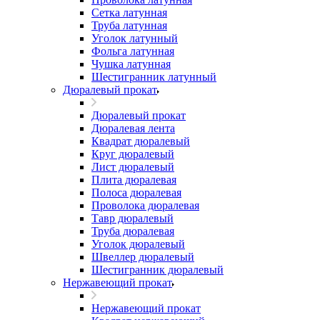
Сетка латунная
Труба латунная
Уголок латунный
Фольга латунная
Чушка латунная
Шестигранник латунный
Дюралевый прокат
Дюралевый прокат
Дюралевая лента
Квадрат дюралевый
Круг дюралевый
Лист дюралевый
Плита дюралевая
Полоса дюралевая
Проволока дюралевая
Тавр дюралевый
Труба дюралевая
Уголок дюралевый
Швеллер дюралевый
Шестигранник дюралевый
Нержавеющий прокат
Нержавеющий прокат