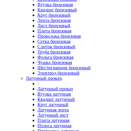
Втулка бронзовая
Квадрат бронзовый
Круг бронзовый
Лента бронзовая
Лист бронзовый
Плита бронзовая
Проволока бронзовая
Сетка бронзовая
Слиток бронзовый
Труба бронзовая
Фольга бронзовая
Чушка бронзовая
Шестигранник бронзовый
Электрод бронзовый
Латунный прокат
Латунный прокат
Втулка латунная
Квадрат латунный
Круг латунный
Латунная лента
Латунный лист
Плита латунная
Полоса латунная
Проволока латунная