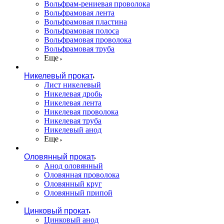
Вольфрам-рениевая проволока
Вольфрамовая лента
Вольфрамовая пластина
Вольфрамовая полоса
Вольфрамовая проволока
Вольфрамовая труба
Еще
Никелевый прокат
Лист никелевый
Никелевая дробь
Никелевая лента
Никелевая проволока
Никелевая труба
Никелевый анод
Еще
Оловянный прокат
Анод оловянный
Оловянная проволока
Оловянный круг
Оловянный припой
Цинковый прокат
Цинковый анод