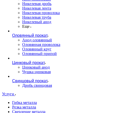
Никелевая дробь
Никелевая лента
Никелевая проволока
Никелевая труба
Никелевый анод
Еще
Оловянный прокат
Анод оловянный
Оловянная проволока
Оловянный круг
Оловянный припой
Цинковый прокат
Цинковый анод
Чушка цинковая
Свинцовый прокат
Дробь свинцовая
Услуги
Гибка металла
Резка металла
Сверление металла