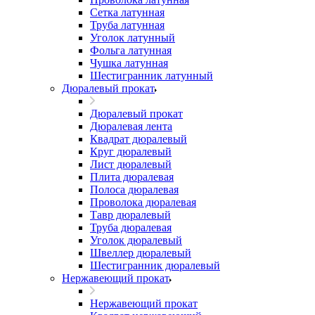
Сетка латунная
Труба латунная
Уголок латунный
Фольга латунная
Чушка латунная
Шестигранник латунный
Дюралевый прокат
Дюралевый прокат
Дюралевая лента
Квадрат дюралевый
Круг дюралевый
Лист дюралевый
Плита дюралевая
Полоса дюралевая
Проволока дюралевая
Тавр дюралевый
Труба дюралевая
Уголок дюралевый
Швеллер дюралевый
Шестигранник дюралевый
Нержавеющий прокат
Нержавеющий прокат