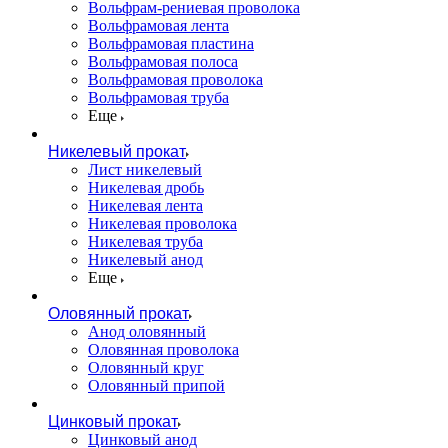
Вольфрам-рениевая проволока
Вольфрамовая лента
Вольфрамовая пластина
Вольфрамовая полоса
Вольфрамовая проволока
Вольфрамовая труба
Еще
Никелевый прокат
Лист никелевый
Никелевая дробь
Никелевая лента
Никелевая проволока
Никелевая труба
Никелевый анод
Еще
Оловянный прокат
Анод оловянный
Оловянная проволока
Оловянный круг
Оловянный припой
Цинковый прокат
Цинковый анод