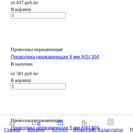
от 437 руб./кг
В корзину
Проволока нержавеющая
Проволока нержавеющая 6 мм AISI 304
В наличии
от 581 руб./кг
В корзину
Проволока нержавеющая
0
Проволока нержавеющая 5 мм AISI 304
Главная
Корзина
Каталог
Цены LME
Калькулятор
П