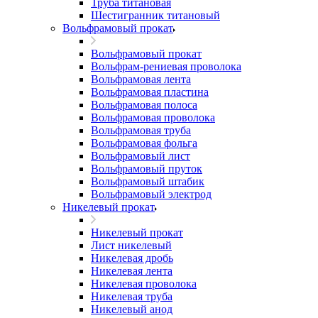
Труба титановая
Шестигранник титановый
Вольфрамовый прокат
Вольфрамовый прокат
Вольфрам-рениевая проволока
Вольфрамовая лента
Вольфрамовая пластина
Вольфрамовая полоса
Вольфрамовая проволока
Вольфрамовая труба
Вольфрамовая фольга
Вольфрамовый лист
Вольфрамовый пруток
Вольфрамовый штабик
Вольфрамовый электрод
Никелевый прокат
Никелевый прокат
Лист никелевый
Никелевая дробь
Никелевая лента
Никелевая проволока
Никелевая труба
Никелевый анод