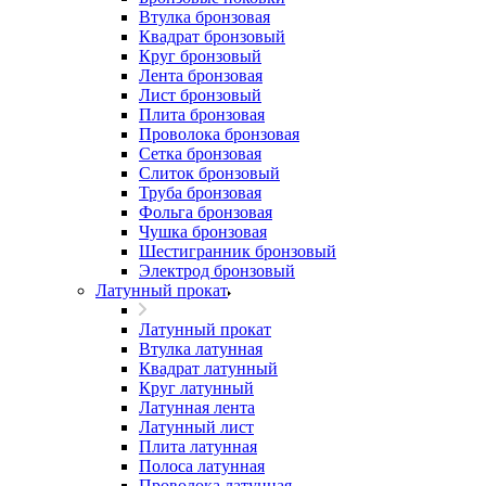
Втулка бронзовая
Квадрат бронзовый
Круг бронзовый
Лента бронзовая
Лист бронзовый
Плита бронзовая
Проволока бронзовая
Сетка бронзовая
Слиток бронзовый
Труба бронзовая
Фольга бронзовая
Чушка бронзовая
Шестигранник бронзовый
Электрод бронзовый
Латунный прокат
Латунный прокат
Втулка латунная
Квадрат латунный
Круг латунный
Латунная лента
Латунный лист
Плита латунная
Полоса латунная
Проволока латунная