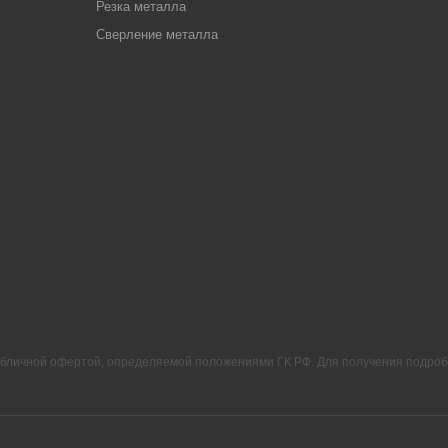
Резка металла
Сверление металла
убличной офертой, определяемой положениями ГК РФ. Для получения подроб