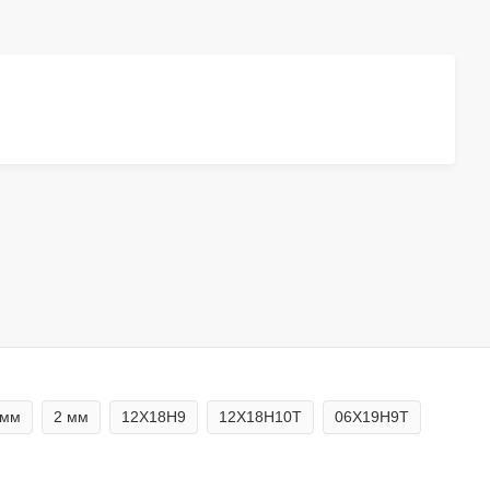
 мм
2 мм
12Х18Н9
12Х18Н10Т
06Х19Н9Т