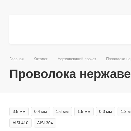
—
—
—
Главная
Каталог
Нержавеющий прокат
Проволока н
Проволока нержав
3.5 мм
0.4 мм
1.6 мм
1.5 мм
0.3 мм
1.2 
AISI 410
AISI 304