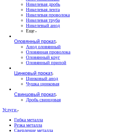
Никелевая дробь
Никелевая лента
Никелевая проволока
Никелевая труба
Никелевый анод
Еще
Оловянный прокат
Анод оловянный
Оловянная проволока
Оловянный круг
Оловянный припой
Цинковый прокат
Цинковый анод
Чушка цинковая
Свинцовый прокат
Дробь свинцовая
Услуги
Гибка металла
Резка металла
Сверление металла