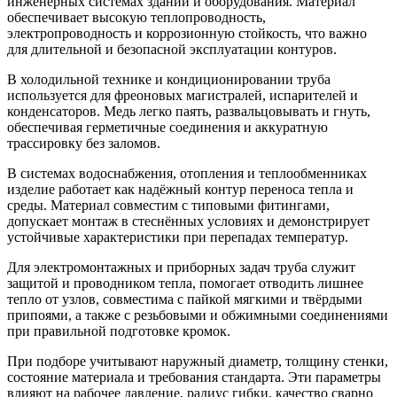
инженерных системах зданий и оборудования. Материал
обеспечивает высокую теплопроводность,
электропроводность и коррозионную стойкость, что важно
для длительной и безопасной эксплуатации контуров.
В холодильной технике и кондиционировании труба
используется для фреоновых магистралей, испарителей и
конденсаторов. Медь легко паять, развальцовывать и гнуть,
обеспечивая герметичные соединения и аккуратную
трассировку без заломов.
В системах водоснабжения, отопления и теплообменниках
изделие работает как надёжный контур переноса тепла и
среды. Материал совместим с типовыми фитингами,
допускает монтаж в стеснённых условиях и демонстрирует
устойчивые характеристики при перепадах температур.
Для электромонтажных и приборных задач труба служит
защитой и проводником тепла, помогает отводить лишнее
тепло от узлов, совместима с пайкой мягкими и твёрдыми
припоями, а также с резьбовыми и обжимными соединениями
при правильной подготовке кромок.
При подборе учитывают наружный диаметр, толщину стенки,
состояние материала и требования стандарта. Эти параметры
влияют на рабочее давление, радиус гибки, качество сварно