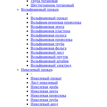
Труба титановая
Шестигранник титановый
Вольфрамовый прокат
Вольфрамовый прокат
Вольфрам-рениевая проволока
Вольфрамовая лента
Вольфрамовая пластина
Вольфрамовая полоса
Вольфрамовая проволока
Вольфрамовая труба
Вольфрамовая фольга
Вольфрамовый лист
Вольфрамовый пруток
Вольфрамовый штабик
Вольфрамовый электрод
Никелевый прокат
Никелевый прокат
Лист никелевый
Никелевая дробь
Никелевая лента
Никелевая проволока
Никелевая труба
Никелевый анод