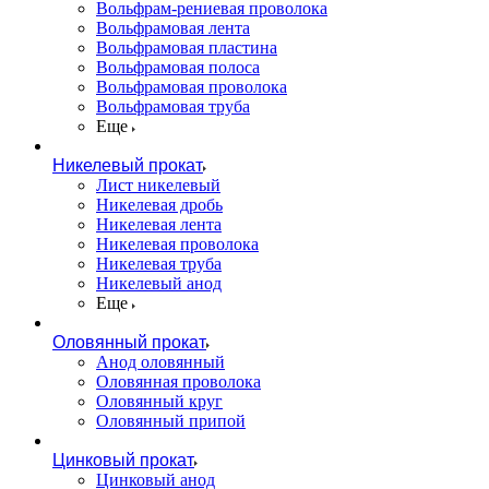
Вольфрам-рениевая проволока
Вольфрамовая лента
Вольфрамовая пластина
Вольфрамовая полоса
Вольфрамовая проволока
Вольфрамовая труба
Еще
Никелевый прокат
Лист никелевый
Никелевая дробь
Никелевая лента
Никелевая проволока
Никелевая труба
Никелевый анод
Еще
Оловянный прокат
Анод оловянный
Оловянная проволока
Оловянный круг
Оловянный припой
Цинковый прокат
Цинковый анод