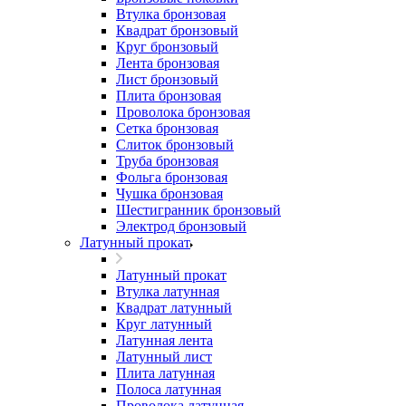
Втулка бронзовая
Квадрат бронзовый
Круг бронзовый
Лента бронзовая
Лист бронзовый
Плита бронзовая
Проволока бронзовая
Сетка бронзовая
Слиток бронзовый
Труба бронзовая
Фольга бронзовая
Чушка бронзовая
Шестигранник бронзовый
Электрод бронзовый
Латунный прокат
Латунный прокат
Втулка латунная
Квадрат латунный
Круг латунный
Латунная лента
Латунный лист
Плита латунная
Полоса латунная
Проволока латунная