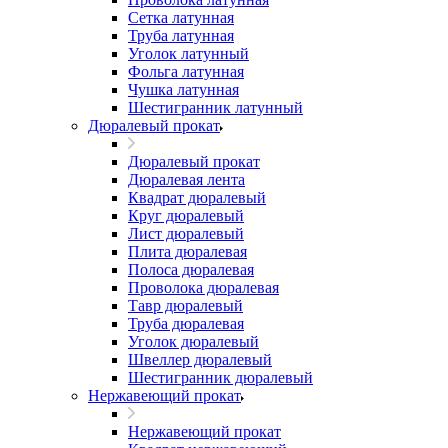
Сетка латунная
Труба латунная
Уголок латунный
Фольга латунная
Чушка латунная
Шестигранник латунный
Дюралевый прокат
Дюралевый прокат
Дюралевая лента
Квадрат дюралевый
Круг дюралевый
Лист дюралевый
Плита дюралевая
Полоса дюралевая
Проволока дюралевая
Тавр дюралевый
Труба дюралевая
Уголок дюралевый
Швеллер дюралевый
Шестигранник дюралевый
Нержавеющий прокат
Нержавеющий прокат