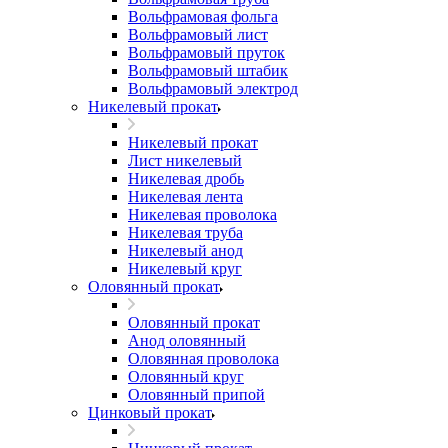
Вольфрамовая фольга
Вольфрамовый лист
Вольфрамовый пруток
Вольфрамовый штабик
Вольфрамовый электрод
Никелевый прокат
Никелевый прокат
Лист никелевый
Никелевая дробь
Никелевая лента
Никелевая проволока
Никелевая труба
Никелевый анод
Никелевый круг
Оловянный прокат
Оловянный прокат
Анод оловянный
Оловянная проволока
Оловянный круг
Оловянный припой
Цинковый прокат