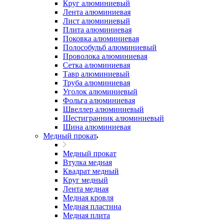
Круг алюминиевый
Лента алюминиевая
Лист алюминиевый
Плита алюминиевая
Поковка алюминиевая
Полособульб алюминиевый
Проволока алюминиевая
Сетка алюминиевая
Тавр алюминиевый
Труба алюминиевая
Уголок алюминиевый
Фольга алюминиевая
Швеллер алюминиевый
Шестигранник алюминиевый
Шина алюминиевая
Медный прокат
Медный прокат
Втулка медная
Квадрат медный
Круг медный
Лента медная
Медная кровля
Медная пластина
Медная плита