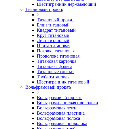
Шестигранник нержавеющий
Титановый прокат
Титановый прокат
Блин титановый
Квадрат титановый
Круг титановый
Лист титановый
Плита титановая
Поковка титановая
Проволока титановая
Титановая карточка
Титановая фольга
Титановые слитки
Труба титановая
Шестигранник титановый
Вольфрамовый прокат
Вольфрамовый прокат
Вольфрам-рениевая проволока
Вольфрамовая лента
Вольфрамовая пластина
Вольфрамовая полоса
Вольфрамовая проволока
Вольфрамовая труба