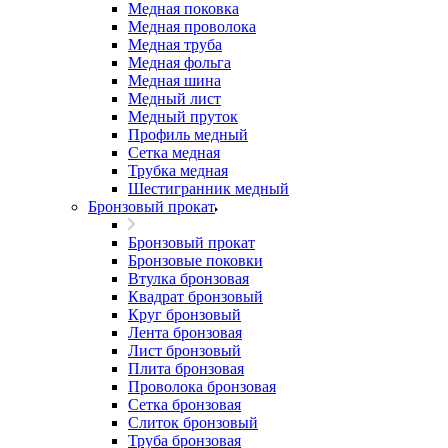
Медная поковка
Медная проволока
Медная труба
Медная фольга
Медная шина
Медный лист
Медный пруток
Профиль медный
Сетка медная
Трубка медная
Шестигранник медный
Бронзовый прокат
Бронзовый прокат
Бронзовые поковки
Втулка бронзовая
Квадрат бронзовый
Круг бронзовый
Лента бронзовая
Лист бронзовый
Плита бронзовая
Проволока бронзовая
Сетка бронзовая
Слиток бронзовый
Труба бронзовая