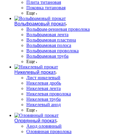
Плита титановая
Поковка титановая
Еще
Вольфрамовый прокат
Вольфрам-рениевая проволока
Вольфрамовая лента
Вольфрамовая пластина
Вольфрамовая полоса
Вольфрамовая проволока
Вольфрамовая труба
Еще
Никелевый прокат
Лист никелевый
Никелевая дробь
Никелевая лента
Никелевая проволока
Никелевая труба
Никелевый анод
Еще
Оловянный прокат
Анод оловянный
Оловянная проволока