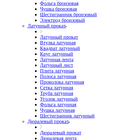
Фольга бронзовая
Чушка бронзовая
Шестигранник бронзовый
Электрод бронзовый
Латунный прокат
Латунный прокат
Втулка латунная
Квадрат латунный
Круг латунный
Латунная лента
Латунный лист
Плита латунная
Полоса латунная
Проволока латунная
Сетка латунная
Труба латунная
Уголок латунный
Фольга латунная
Чушка латунная
Шестигранник латунный
Дюралевый прокат
Дюралевый прокат
Дюралевая лента