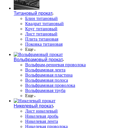
Титановый прокат
Блин титановый
Квадрат титановый
Круг титановый
Лист титановый
Плита титановая
Поковка титановая
Еще
Вольфрамовый прокат
Вольфрам-рениевая проволока
Вольфрамовая лента
Вольфрамовая пластина
Вольфрамовая полоса
Вольфрамовая проволока
Вольфрамовая труба
Еще
Никелевый прокат
Лист никелевый
Никелевая дробь
Никелевая лента
Никелевая проволока