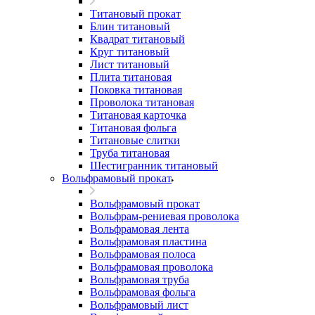
Титановый прокат
Блин титановый
Квадрат титановый
Круг титановый
Лист титановый
Плита титановая
Поковка титановая
Проволока титановая
Титановая карточка
Титановая фольга
Титановые слитки
Труба титановая
Шестигранник титановый
Вольфрамовый прокат
Вольфрамовый прокат
Вольфрам-рениевая проволока
Вольфрамовая лента
Вольфрамовая пластина
Вольфрамовая полоса
Вольфрамовая проволока
Вольфрамовая труба
Вольфрамовая фольга
Вольфрамовый лист