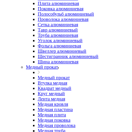
Плита алюминиевая
Поковка алюминиевая
Полособульб алюминиевый
Проволока алюминиевая
Сетка алюминиевая
Тавр алюминиевый
Труба алюминиевая
Уголок алюминиевый
Фольга алюминиевая
Швеллер алюминиевый
Шестигранник алюминиевый
Шина алюминиевая
Медный прокат
Медный прокат
Втулка медная
Квадрат медный
Круг медный
Лента медная
Медная кровля
Медная пластина
Медная плита
Медная поковка
Медная проволока
Медная труба