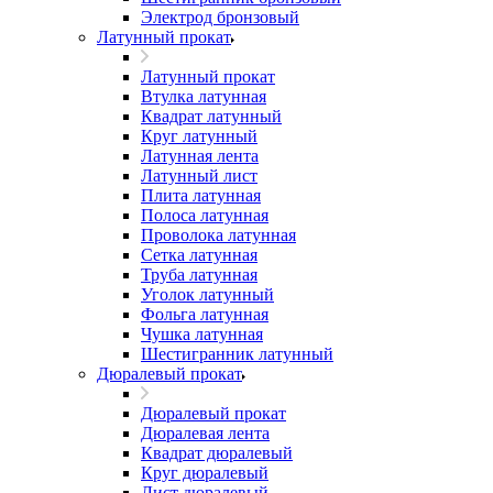
Электрод бронзовый
Латунный прокат
Латунный прокат
Втулка латунная
Квадрат латунный
Круг латунный
Латунная лента
Латунный лист
Плита латунная
Полоса латунная
Проволока латунная
Сетка латунная
Труба латунная
Уголок латунный
Фольга латунная
Чушка латунная
Шестигранник латунный
Дюралевый прокат
Дюралевый прокат
Дюралевая лента
Квадрат дюралевый
Круг дюралевый
Лист дюралевый