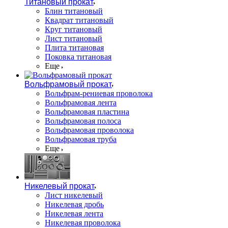
Титановый прокат
Блин титановый
Квадрат титановый
Круг титановый
Лист титановый
Плита титановая
Поковка титановая
Еще
Вольфрамовый прокат
Вольфрам-рениевая проволока
Вольфрамовая лента
Вольфрамовая пластина
Вольфрамовая полоса
Вольфрамовая проволока
Вольфрамовая труба
Еще
Никелевый прокат
Лист никелевый
Никелевая дробь
Никелевая лента
Никелевая проволока