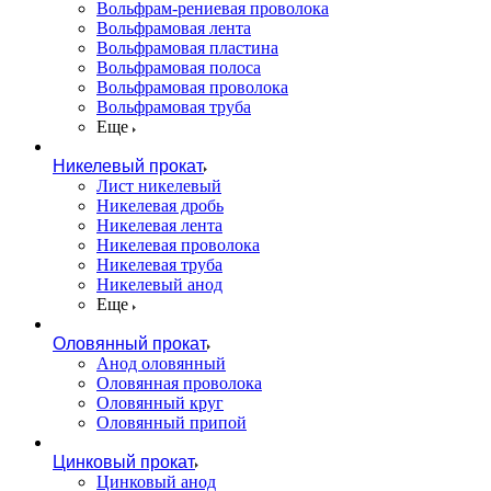
Вольфрам-рениевая проволока
Вольфрамовая лента
Вольфрамовая пластина
Вольфрамовая полоса
Вольфрамовая проволока
Вольфрамовая труба
Еще
Никелевый прокат
Лист никелевый
Никелевая дробь
Никелевая лента
Никелевая проволока
Никелевая труба
Никелевый анод
Еще
Оловянный прокат
Анод оловянный
Оловянная проволока
Оловянный круг
Оловянный припой
Цинковый прокат
Цинковый анод