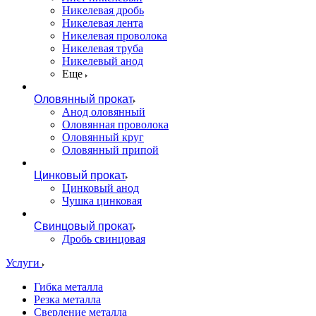
Никелевая дробь
Никелевая лента
Никелевая проволока
Никелевая труба
Никелевый анод
Еще
Оловянный прокат
Анод оловянный
Оловянная проволока
Оловянный круг
Оловянный припой
Цинковый прокат
Цинковый анод
Чушка цинковая
Свинцовый прокат
Дробь свинцовая
Услуги
Гибка металла
Резка металла
Сверление металла