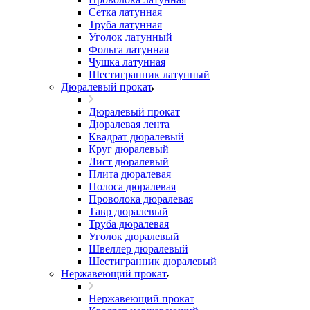
Сетка латунная
Труба латунная
Уголок латунный
Фольга латунная
Чушка латунная
Шестигранник латунный
Дюралевый прокат
Дюралевый прокат
Дюралевая лента
Квадрат дюралевый
Круг дюралевый
Лист дюралевый
Плита дюралевая
Полоса дюралевая
Проволока дюралевая
Тавр дюралевый
Труба дюралевая
Уголок дюралевый
Швеллер дюралевый
Шестигранник дюралевый
Нержавеющий прокат
Нержавеющий прокат