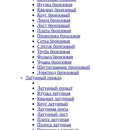
Втулка бронзовая
Квадрат бронзовый
Круг бронзовый
Лента бронзовая
Лист бронзовый
Плита бронзовая
Проволока бронзовая
Сетка бронзовая
Слиток бронзовый
Труба бронзовая
Фольга бронзовая
Чушка бронзовая
Шестигранник бронзовый
Электрод бронзовый
Латунный прокат
Латунный прокат
Втулка латунная
Квадрат латунный
Круг латунный
Латунная лента
Латунный лист
Плита латунная
Полоса латунная
Проволока латунная