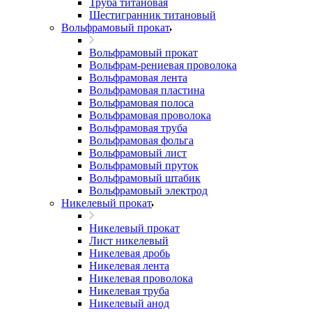
Труба титановая
Шестигранник титановый
Вольфрамовый прокат
Вольфрамовый прокат
Вольфрам-рениевая проволока
Вольфрамовая лента
Вольфрамовая пластина
Вольфрамовая полоса
Вольфрамовая проволока
Вольфрамовая труба
Вольфрамовая фольга
Вольфрамовый лист
Вольфрамовый пруток
Вольфрамовый штабик
Вольфрамовый электрод
Никелевый прокат
Никелевый прокат
Лист никелевый
Никелевая дробь
Никелевая лента
Никелевая проволока
Никелевая труба
Никелевый анод