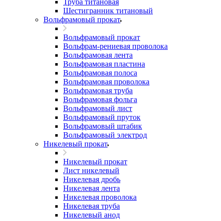
Труба титановая
Шестигранник титановый
Вольфрамовый прокат
Вольфрамовый прокат
Вольфрам-рениевая проволока
Вольфрамовая лента
Вольфрамовая пластина
Вольфрамовая полоса
Вольфрамовая проволока
Вольфрамовая труба
Вольфрамовая фольга
Вольфрамовый лист
Вольфрамовый пруток
Вольфрамовый штабик
Вольфрамовый электрод
Никелевый прокат
Никелевый прокат
Лист никелевый
Никелевая дробь
Никелевая лента
Никелевая проволока
Никелевая труба
Никелевый анод