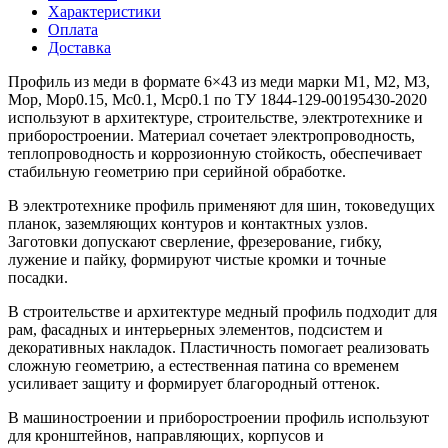
Характеристики
Оплата
Доставка
Профиль из меди в формате 6×43 из меди марки М1, М2, М3,
Мор, Мор0.15, Мс0.1, Мср0.1 по ТУ 1844-129-00195430-2020
используют в архитектуре, строительстве, электротехнике и
приборостроении. Материал сочетает электропроводность,
теплопроводность и коррозионную стойкость, обеспечивает
стабильную геометрию при серийной обработке.
В электротехнике профиль применяют для шин, токоведущих
планок, заземляющих контуров и контактных узлов.
Заготовки допускают сверление, фрезерование, гибку,
лужение и пайку, формируют чистые кромки и точные
посадки.
В строительстве и архитектуре медный профиль подходит для
рам, фасадных и интерьерных элементов, подсистем и
декоративных накладок. Пластичность помогает реализовать
сложную геометрию, а естественная патина со временем
усиливает защиту и формирует благородный оттенок.
В машиностроении и приборостроении профиль используют
для кронштейнов, направляющих, корпусов и