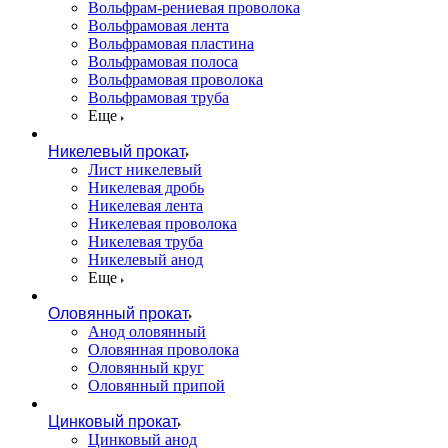
Вольфрам-рениевая проволока
Вольфрамовая лента
Вольфрамовая пластина
Вольфрамовая полоса
Вольфрамовая проволока
Вольфрамовая труба
Еще
Никелевый прокат
Лист никелевый
Никелевая дробь
Никелевая лента
Никелевая проволока
Никелевая труба
Никелевый анод
Еще
Оловянный прокат
Анод оловянный
Оловянная проволока
Оловянный круг
Оловянный припой
Цинковый прокат
Цинковый анод