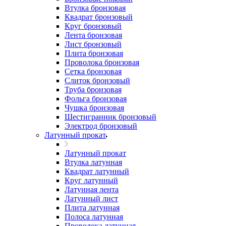
Втулка бронзовая
Квадрат бронзовый
Круг бронзовый
Лента бронзовая
Лист бронзовый
Плита бронзовая
Проволока бронзовая
Сетка бронзовая
Слиток бронзовый
Труба бронзовая
Фольга бронзовая
Чушка бронзовая
Шестигранник бронзовый
Электрод бронзовый
Латунный прокат
Латунный прокат
Втулка латунная
Квадрат латунный
Круг латунный
Латунная лента
Латунный лист
Плита латунная
Полоса латунная
Проволока латунная