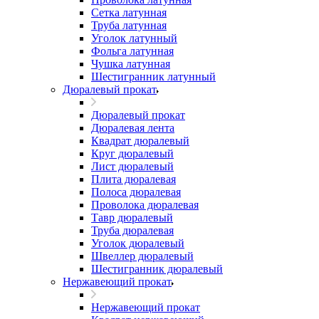
Сетка латунная
Труба латунная
Уголок латунный
Фольга латунная
Чушка латунная
Шестигранник латунный
Дюралевый прокат
Дюралевый прокат
Дюралевая лента
Квадрат дюралевый
Круг дюралевый
Лист дюралевый
Плита дюралевая
Полоса дюралевая
Проволока дюралевая
Тавр дюралевый
Труба дюралевая
Уголок дюралевый
Швеллер дюралевый
Шестигранник дюралевый
Нержавеющий прокат
Нержавеющий прокат