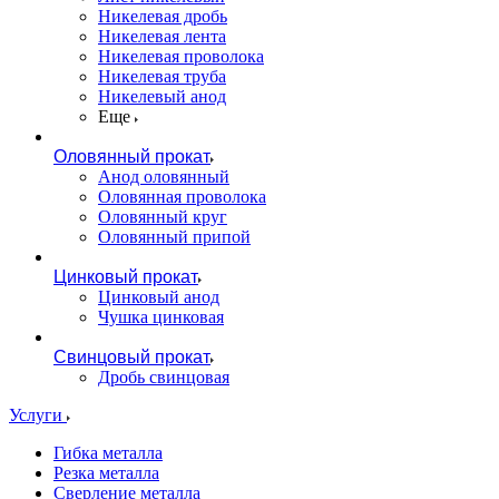
Никелевая дробь
Никелевая лента
Никелевая проволока
Никелевая труба
Никелевый анод
Еще
Оловянный прокат
Анод оловянный
Оловянная проволока
Оловянный круг
Оловянный припой
Цинковый прокат
Цинковый анод
Чушка цинковая
Свинцовый прокат
Дробь свинцовая
Услуги
Гибка металла
Резка металла
Сверление металла