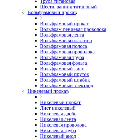
Труба титановая
Шестигранник титановый
Вольфрамовый прокат
Вольфрамовый прокат
Вольфрам-рениевая проволока
Вольфрамовая лента
Вольфрамовая пластина
Вольфрамовая полоса
Вольфрамовая проволока
Вольфрамовая труба
Вольфрамовая фольга
Вольфрамовый лист
Вольфрамовый пруток
Вольфрамовый штабик
Вольфрамовый электрод
Никелевый прокат
Никелевый прокат
Лист никелевый
Никелевая дробь
Никелевая лента
Никелевая проволока
Никелевая труба
Никелевый анод