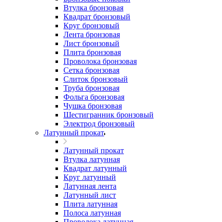
Втулка бронзовая
Квадрат бронзовый
Круг бронзовый
Лента бронзовая
Лист бронзовый
Плита бронзовая
Проволока бронзовая
Сетка бронзовая
Слиток бронзовый
Труба бронзовая
Фольга бронзовая
Чушка бронзовая
Шестигранник бронзовый
Электрод бронзовый
Латунный прокат
Латунный прокат
Втулка латунная
Квадрат латунный
Круг латунный
Латунная лента
Латунный лист
Плита латунная
Полоса латунная
Проволока латунная