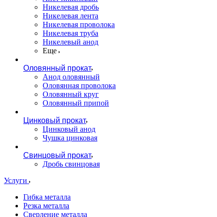
Никелевая дробь
Никелевая лента
Никелевая проволока
Никелевая труба
Никелевый анод
Еще
Оловянный прокат
Анод оловянный
Оловянная проволока
Оловянный круг
Оловянный припой
Цинковый прокат
Цинковый анод
Чушка цинковая
Свинцовый прокат
Дробь свинцовая
Услуги
Гибка металла
Резка металла
Сверление металла