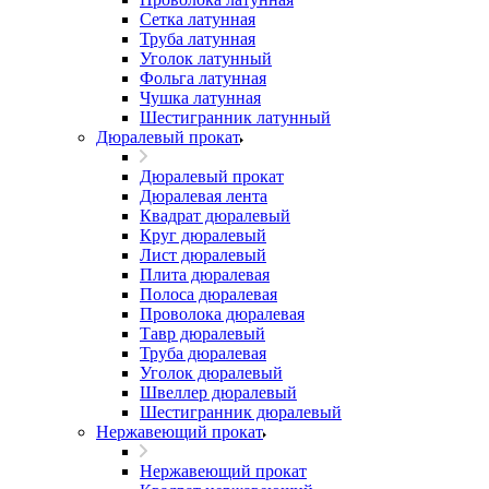
Сетка латунная
Труба латунная
Уголок латунный
Фольга латунная
Чушка латунная
Шестигранник латунный
Дюралевый прокат
Дюралевый прокат
Дюралевая лента
Квадрат дюралевый
Круг дюралевый
Лист дюралевый
Плита дюралевая
Полоса дюралевая
Проволока дюралевая
Тавр дюралевый
Труба дюралевая
Уголок дюралевый
Швеллер дюралевый
Шестигранник дюралевый
Нержавеющий прокат
Нержавеющий прокат