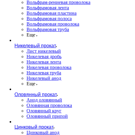
Вольфрам-рениевая проволока
Вольфрамовая лента
Вольфрамовая пластина
Вольфрамовая полоса
Вольфрамовая проволока
Вольфрамовая труба
Еще
Никелевый прокат
Лист никелевый
Никелевая дробь
Никелевая лента
Никелевая проволока
Никелевая труба
Никелевый анод
Еще
Оловянный прокат
Анод оловянный
Оловянная проволока
Оловянный круг
Оловянный припой
Цинковый прокат
Цинковый анод