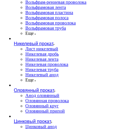
Вольфрам-рениевая проволока
Вольфрамовая лента
Вольфрамовая пластина
Вольфрамовая полоса
Вольфрамовая проволока
Вольфрамовая труба
Еще
Никелевый прокат
Лист никелевый
Никелевая дробь
Никелевая лента
Никелевая проволока
Никелевая труба
Никелевый анод
Еще
Оловянный прокат
Анод оловянный
Оловянная проволока
Оловянный круг
Оловянный припой
Цинковый прокат
Цинковый анод