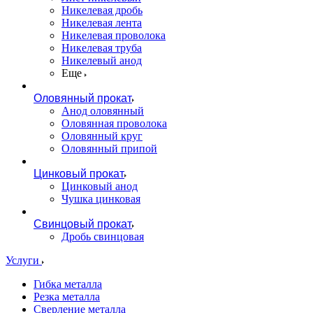
Никелевая дробь
Никелевая лента
Никелевая проволока
Никелевая труба
Никелевый анод
Еще
Оловянный прокат
Анод оловянный
Оловянная проволока
Оловянный круг
Оловянный припой
Цинковый прокат
Цинковый анод
Чушка цинковая
Свинцовый прокат
Дробь свинцовая
Услуги
Гибка металла
Резка металла
Сверление металла