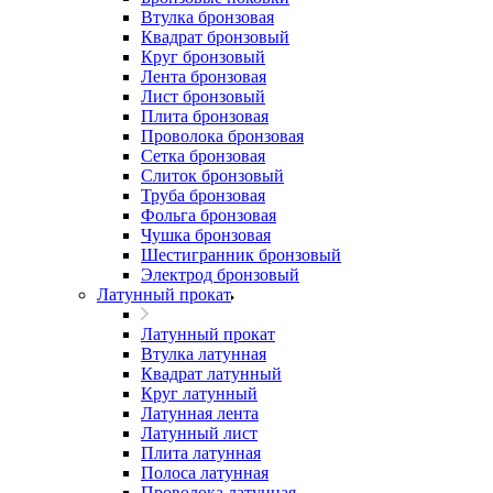
Втулка бронзовая
Квадрат бронзовый
Круг бронзовый
Лента бронзовая
Лист бронзовый
Плита бронзовая
Проволока бронзовая
Сетка бронзовая
Слиток бронзовый
Труба бронзовая
Фольга бронзовая
Чушка бронзовая
Шестигранник бронзовый
Электрод бронзовый
Латунный прокат
Латунный прокат
Втулка латунная
Квадрат латунный
Круг латунный
Латунная лента
Латунный лист
Плита латунная
Полоса латунная
Проволока латунная