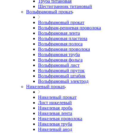
Труба титановая
Шестигранник титановый
Вольфрамовый прокат
Вольфрамовый прокат
Вольфрам-рениевая проволока
Вольфрамовая лента
Вольфрамовая пластина
Вольфрамовая полоса
Вольфрамовая проволока
Вольфрамовая труба
Вольфрамовая фольга
Вольфрамовый лист
Вольфрамовый пруток
Вольфрамовый штабик
Вольфрамовый электрод
Никелевый прокат
Никелевый прокат
Лист никелевый
Никелевая дробь
Никелевая лента
Никелевая проволока
Никелевая труба
Никелевый анод