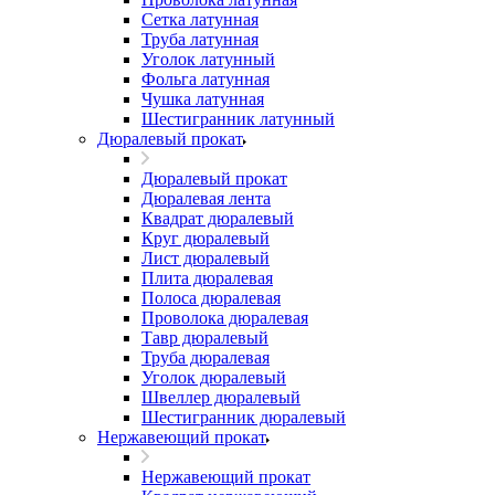
Сетка латунная
Труба латунная
Уголок латунный
Фольга латунная
Чушка латунная
Шестигранник латунный
Дюралевый прокат
Дюралевый прокат
Дюралевая лента
Квадрат дюралевый
Круг дюралевый
Лист дюралевый
Плита дюралевая
Полоса дюралевая
Проволока дюралевая
Тавр дюралевый
Труба дюралевая
Уголок дюралевый
Швеллер дюралевый
Шестигранник дюралевый
Нержавеющий прокат
Нержавеющий прокат