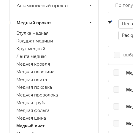
Алюминиевый прокат
По попу
Медный прокат
Цена
Втулка медная
Раск
Квадрат медный
Круг медный
Выбр
Лента медная
Медная кровля
Медная пластина
Ме
Медная плита
Медная поковка
Ме
Медная проволока
Медная труба
Ме
Медная фольга
Медная шина
Ме
Медный лист