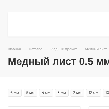
—
—
—
Главная
Каталог
Медный прокат
Медный лист
Медный лист 0.5 м
6 мм
5 мм
4 мм
3 мм
2 мм
12 мм
1