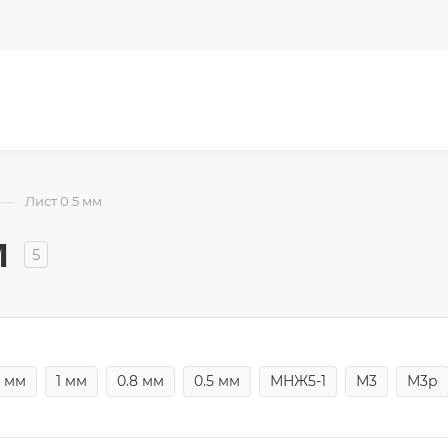
—
Лист 0.5 мм
м
5
0 мм
1 мм
0.8 мм
0.5 мм
МНЖ5-1
М3
М3р