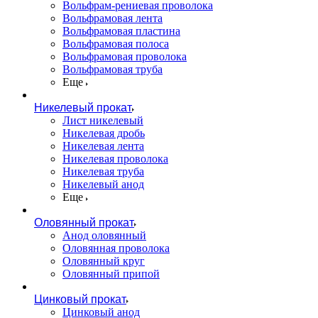
Вольфрам-рениевая проволока
Вольфрамовая лента
Вольфрамовая пластина
Вольфрамовая полоса
Вольфрамовая проволока
Вольфрамовая труба
Еще
Никелевый прокат
Лист никелевый
Никелевая дробь
Никелевая лента
Никелевая проволока
Никелевая труба
Никелевый анод
Еще
Оловянный прокат
Анод оловянный
Оловянная проволока
Оловянный круг
Оловянный припой
Цинковый прокат
Цинковый анод