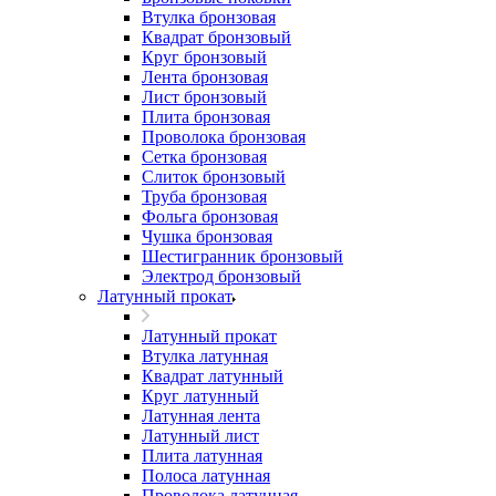
Втулка бронзовая
Квадрат бронзовый
Круг бронзовый
Лента бронзовая
Лист бронзовый
Плита бронзовая
Проволока бронзовая
Сетка бронзовая
Слиток бронзовый
Труба бронзовая
Фольга бронзовая
Чушка бронзовая
Шестигранник бронзовый
Электрод бронзовый
Латунный прокат
Латунный прокат
Втулка латунная
Квадрат латунный
Круг латунный
Латунная лента
Латунный лист
Плита латунная
Полоса латунная
Проволока латунная