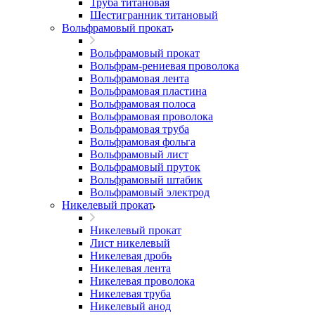
Труба титановая
Шестигранник титановый
Вольфрамовый прокат
Вольфрамовый прокат
Вольфрам-рениевая проволока
Вольфрамовая лента
Вольфрамовая пластина
Вольфрамовая полоса
Вольфрамовая проволока
Вольфрамовая труба
Вольфрамовая фольга
Вольфрамовый лист
Вольфрамовый пруток
Вольфрамовый штабик
Вольфрамовый электрод
Никелевый прокат
Никелевый прокат
Лист никелевый
Никелевая дробь
Никелевая лента
Никелевая проволока
Никелевая труба
Никелевый анод