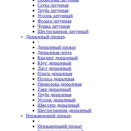
Сетка латунная
Труба латунная
Уголок латунный
Фольга латунная
Чушка латунная
Шестигранник латунный
Дюралевый прокат
Дюралевый прокат
Дюралевая лента
Квадрат дюралевый
Круг дюралевый
Лист дюралевый
Плита дюралевая
Полоса дюралевая
Проволока дюралевая
Тавр дюралевый
Труба дюралевая
Уголок дюралевый
Швеллер дюралевый
Шестигранник дюралевый
Нержавеющий прокат
Нержавеющий прокат