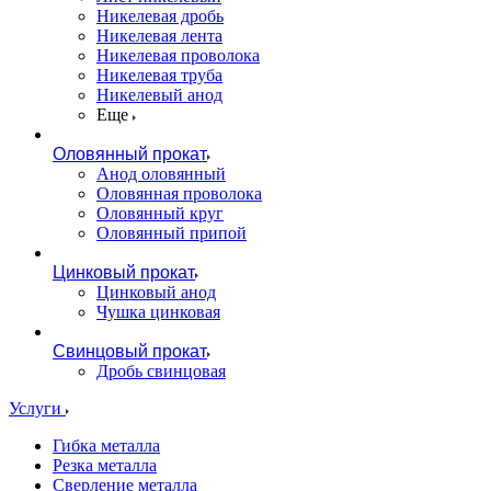
Никелевая дробь
Никелевая лента
Никелевая проволока
Никелевая труба
Никелевый анод
Еще
Оловянный прокат
Анод оловянный
Оловянная проволока
Оловянный круг
Оловянный припой
Цинковый прокат
Цинковый анод
Чушка цинковая
Свинцовый прокат
Дробь свинцовая
Услуги
Гибка металла
Резка металла
Сверление металла