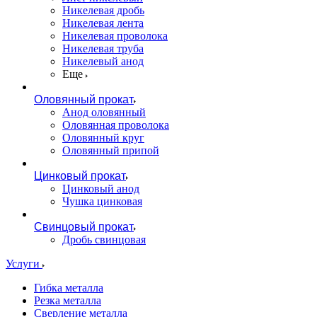
Никелевая дробь
Никелевая лента
Никелевая проволока
Никелевая труба
Никелевый анод
Еще
Оловянный прокат
Анод оловянный
Оловянная проволока
Оловянный круг
Оловянный припой
Цинковый прокат
Цинковый анод
Чушка цинковая
Свинцовый прокат
Дробь свинцовая
Услуги
Гибка металла
Резка металла
Сверление металла