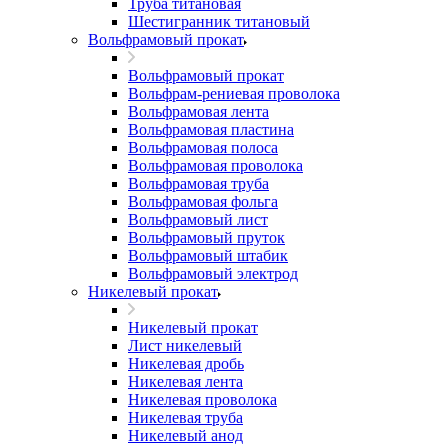
Труба титановая
Шестигранник титановый
Вольфрамовый прокат
Вольфрамовый прокат
Вольфрам-рениевая проволока
Вольфрамовая лента
Вольфрамовая пластина
Вольфрамовая полоса
Вольфрамовая проволока
Вольфрамовая труба
Вольфрамовая фольга
Вольфрамовый лист
Вольфрамовый пруток
Вольфрамовый штабик
Вольфрамовый электрод
Никелевый прокат
Никелевый прокат
Лист никелевый
Никелевая дробь
Никелевая лента
Никелевая проволока
Никелевая труба
Никелевый анод