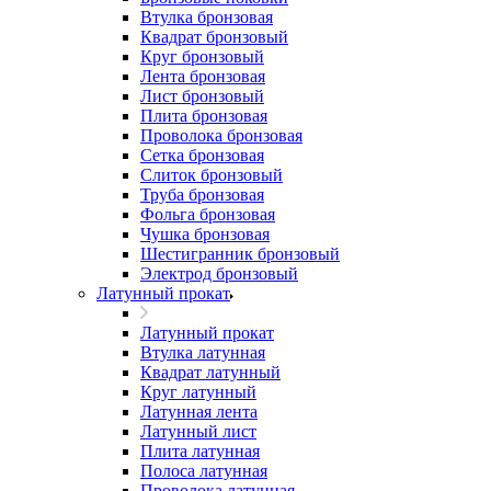
Втулка бронзовая
Квадрат бронзовый
Круг бронзовый
Лента бронзовая
Лист бронзовый
Плита бронзовая
Проволока бронзовая
Сетка бронзовая
Слиток бронзовый
Труба бронзовая
Фольга бронзовая
Чушка бронзовая
Шестигранник бронзовый
Электрод бронзовый
Латунный прокат
Латунный прокат
Втулка латунная
Квадрат латунный
Круг латунный
Латунная лента
Латунный лист
Плита латунная
Полоса латунная
Проволока латунная