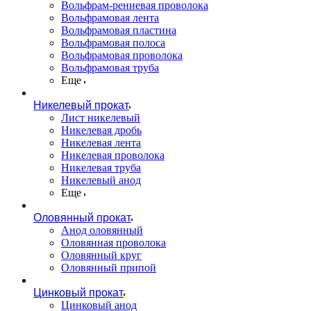
Вольфрам-рениевая проволока
Вольфрамовая лента
Вольфрамовая пластина
Вольфрамовая полоса
Вольфрамовая проволока
Вольфрамовая труба
Еще
Никелевый прокат
Лист никелевый
Никелевая дробь
Никелевая лента
Никелевая проволока
Никелевая труба
Никелевый анод
Еще
Оловянный прокат
Анод оловянный
Оловянная проволока
Оловянный круг
Оловянный припой
Цинковый прокат
Цинковый анод