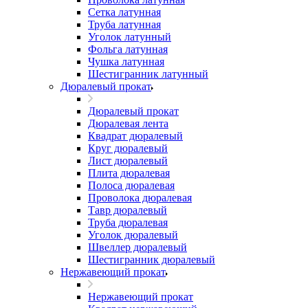
Сетка латунная
Труба латунная
Уголок латунный
Фольга латунная
Чушка латунная
Шестигранник латунный
Дюралевый прокат
Дюралевый прокат
Дюралевая лента
Квадрат дюралевый
Круг дюралевый
Лист дюралевый
Плита дюралевая
Полоса дюралевая
Проволока дюралевая
Тавр дюралевый
Труба дюралевая
Уголок дюралевый
Швеллер дюралевый
Шестигранник дюралевый
Нержавеющий прокат
Нержавеющий прокат