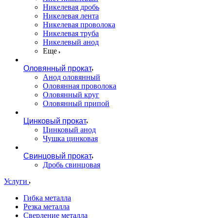
Никелевая дробь
Никелевая лента
Никелевая проволока
Никелевая труба
Никелевый анод
Еще
Оловянный прокат
Анод оловянный
Оловянная проволока
Оловянный круг
Оловянный припой
Цинковый прокат
Цинковый анод
Чушка цинковая
Свинцовый прокат
Дробь свинцовая
Услуги
Гибка металла
Резка металла
Сверление металла