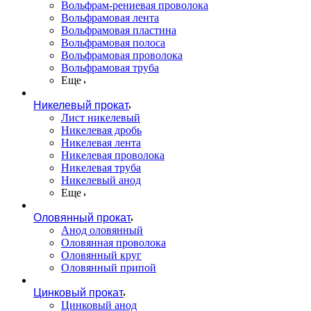
Вольфрам-рениевая проволока
Вольфрамовая лента
Вольфрамовая пластина
Вольфрамовая полоса
Вольфрамовая проволока
Вольфрамовая труба
Еще
Никелевый прокат
Лист никелевый
Никелевая дробь
Никелевая лента
Никелевая проволока
Никелевая труба
Никелевый анод
Еще
Оловянный прокат
Анод оловянный
Оловянная проволока
Оловянный круг
Оловянный припой
Цинковый прокат
Цинковый анод