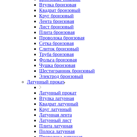
Втулка бронзовая
Квадрат бронзовый
Круг бронзовый
Лента бронзовая
Лист бронзовый
Плита бронзовая
Проволока бронзовая
Сетка бронзовая
Слиток бронзовый
Труба бронзовая
Фольга бронзовая
Чушка бронзовая
Шестигранник бронзовый
Электрод бронзовый
Латунный прокат
Латунный прокат
Втулка латунная
Квадрат латунный
Круг латунный
Латунная лента
Латунный лист
Плита латунная
Полоса латунная
Проволока латунная