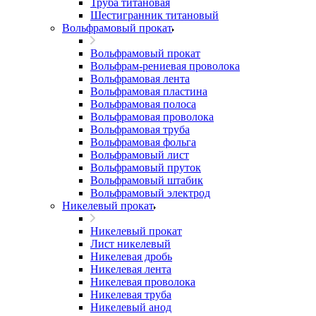
Труба титановая
Шестигранник титановый
Вольфрамовый прокат
Вольфрамовый прокат
Вольфрам-рениевая проволока
Вольфрамовая лента
Вольфрамовая пластина
Вольфрамовая полоса
Вольфрамовая проволока
Вольфрамовая труба
Вольфрамовая фольга
Вольфрамовый лист
Вольфрамовый пруток
Вольфрамовый штабик
Вольфрамовый электрод
Никелевый прокат
Никелевый прокат
Лист никелевый
Никелевая дробь
Никелевая лента
Никелевая проволока
Никелевая труба
Никелевый анод