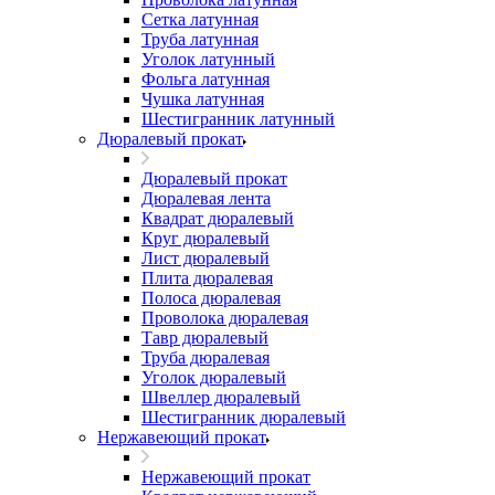
Сетка латунная
Труба латунная
Уголок латунный
Фольга латунная
Чушка латунная
Шестигранник латунный
Дюралевый прокат
Дюралевый прокат
Дюралевая лента
Квадрат дюралевый
Круг дюралевый
Лист дюралевый
Плита дюралевая
Полоса дюралевая
Проволока дюралевая
Тавр дюралевый
Труба дюралевая
Уголок дюралевый
Швеллер дюралевый
Шестигранник дюралевый
Нержавеющий прокат
Нержавеющий прокат