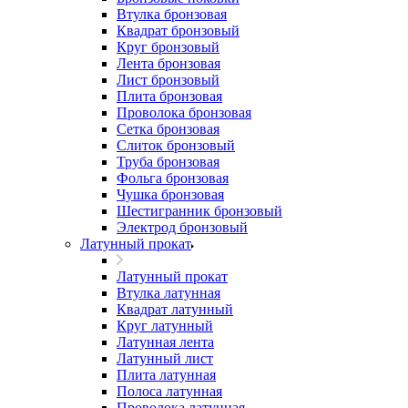
Втулка бронзовая
Квадрат бронзовый
Круг бронзовый
Лента бронзовая
Лист бронзовый
Плита бронзовая
Проволока бронзовая
Сетка бронзовая
Слиток бронзовый
Труба бронзовая
Фольга бронзовая
Чушка бронзовая
Шестигранник бронзовый
Электрод бронзовый
Латунный прокат
Латунный прокат
Втулка латунная
Квадрат латунный
Круг латунный
Латунная лента
Латунный лист
Плита латунная
Полоса латунная
Проволока латунная