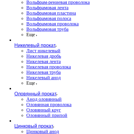
Вольфрам-рениевая проволока
Вольфрамовая лента
Вольфрамовая пластина
Вольфрамовая полоса
Вольфрамовая проволока
Вольфрамовая труба
Еще
Никелевый прокат
Лист никелевый
Никелевая дробь
Никелевая лента
Никелевая проволока
Никелевая труба
Никелевый анод
Еще
Оловянный прокат
Анод оловянный
Оловянная проволока
Оловянный круг
Оловянный припой
Цинковый прокат
Цинковый анод