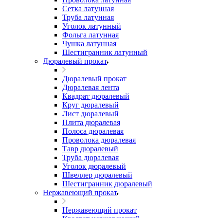
Сетка латунная
Труба латунная
Уголок латунный
Фольга латунная
Чушка латунная
Шестигранник латунный
Дюралевый прокат
Дюралевый прокат
Дюралевая лента
Квадрат дюралевый
Круг дюралевый
Лист дюралевый
Плита дюралевая
Полоса дюралевая
Проволока дюралевая
Тавр дюралевый
Труба дюралевая
Уголок дюралевый
Швеллер дюралевый
Шестигранник дюралевый
Нержавеющий прокат
Нержавеющий прокат