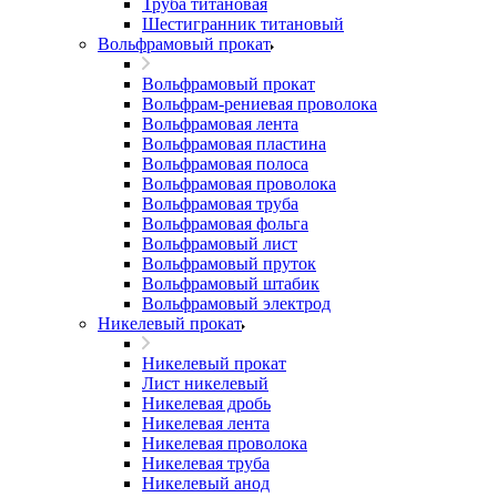
Труба титановая
Шестигранник титановый
Вольфрамовый прокат
Вольфрамовый прокат
Вольфрам-рениевая проволока
Вольфрамовая лента
Вольфрамовая пластина
Вольфрамовая полоса
Вольфрамовая проволока
Вольфрамовая труба
Вольфрамовая фольга
Вольфрамовый лист
Вольфрамовый пруток
Вольфрамовый штабик
Вольфрамовый электрод
Никелевый прокат
Никелевый прокат
Лист никелевый
Никелевая дробь
Никелевая лента
Никелевая проволока
Никелевая труба
Никелевый анод