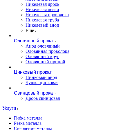
Никелевая дробь
Никелевая лента
Никелевая проволока
Никелевая труба
Никелевый анод
Еще
Оловянный прокат
Анод оловянный
Оловянная проволока
Оловянный круг
Оловянный припой
Цинковый прокат
Цинковый анод
Чушка цинковая
Свинцовый прокат
Дробь свинцовая
Услуги
Гибка металла
Резка металла
Сверление металла