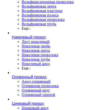
Вольфрам-рениевая проволока
Вольфрамовая лента
Вольфрамовая пластина
Вольфрамовая полоса
Вольфрамовая проволока
Вольфрамовая труба
Еще
Никелевый прокат
Лист никелевый
Никелевая дробь
Никелевая лента
Никелевая проволока
Никелевая труба
Никелевый анод
Еще
Оловянный прокат
Анод оловянный
Оловянная проволока
Оловянный круг
Оловянный припой
Цинковый прокат
Цинковый анод