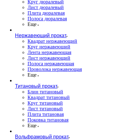
Круг дюралевый
Лист дюралевый
Плита дюралевая
Полоса дюралевая
Еще
Нержавеющий прокат
Квадрат нержавеющий
Круг нержавеющий
Лента нержавеющая
Лист нержавеющий
Полоса нержавеющая
Проволока нержавеющая
Еще
Титановый прокат
Блин титановый
Квадрат титановый
Круг титановый
Лист титановый
Плита титановая
Поковка титановая
Еще
Вольфрамовый прокат