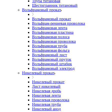
Труба титановая
Шестигранник титановый
Вольфрамовый прокат
Вольфрамовый прокат
Вольфрам-рениевая проволока
Вольфрамовая лента
Вольфрамовая пластина
Вольфрамовая полоса
Вольфрамовая проволока
Вольфрамовая труба
Вольфрамовая фольга
Вольфрамовый лист
Вольфрамовый пруток
Вольфрамовый штабик
Вольфрамовый электрод
Никелевый прокат
Никелевый прокат
Лист никелевый
Никелевая дробь
Никелевая лента
Никелевая проволока
Никелевая труба
Никелевый анод