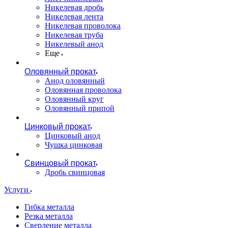
Никелевая дробь
Никелевая лента
Никелевая проволока
Никелевая труба
Никелевый анод
Еще
Оловянный прокат
Анод оловянный
Оловянная проволока
Оловянный круг
Оловянный припой
Цинковый прокат
Цинковый анод
Чушка цинковая
Свинцовый прокат
Дробь свинцовая
Услуги
Гибка металла
Резка металла
Сверление металла