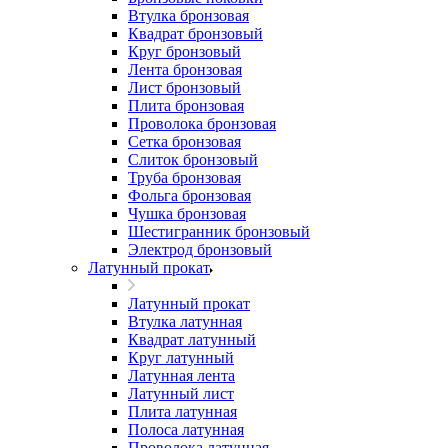
Втулка бронзовая
Квадрат бронзовый
Круг бронзовый
Лента бронзовая
Лист бронзовый
Плита бронзовая
Проволока бронзовая
Сетка бронзовая
Слиток бронзовый
Труба бронзовая
Фольга бронзовая
Чушка бронзовая
Шестигранник бронзовый
Электрод бронзовый
Латунный прокат
Латунный прокат
Втулка латунная
Квадрат латунный
Круг латунный
Латунная лента
Латунный лист
Плита латунная
Полоса латунная
Проволока латунная