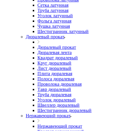
Сетка латунная
Труба латунная
Уголок латунный
Фольга латунная
Чушка латунная
Шестигранник латунный
Дюралевый прокат
Дюралевый прокат
Дюралевая лента
Квадрат дюралевый
Круг дюралевый
Лист дюралевый
Плита дюралевая
Полоса дюралевая
Проволока дюралевая
Тавр дюралевый
Труба дюралевая
Уголок дюралевый
Швеллер дюралевый
Шестигранник дюралевый
Нержавеющий прокат
Нержавеющий прокат