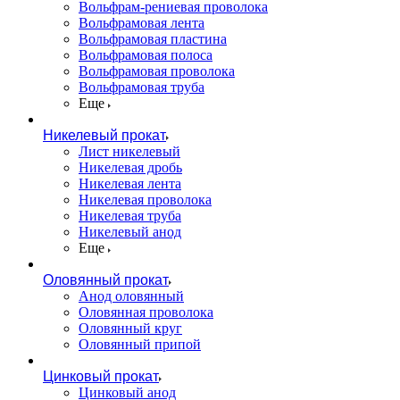
Вольфрам-рениевая проволока
Вольфрамовая лента
Вольфрамовая пластина
Вольфрамовая полоса
Вольфрамовая проволока
Вольфрамовая труба
Еще
Никелевый прокат
Лист никелевый
Никелевая дробь
Никелевая лента
Никелевая проволока
Никелевая труба
Никелевый анод
Еще
Оловянный прокат
Анод оловянный
Оловянная проволока
Оловянный круг
Оловянный припой
Цинковый прокат
Цинковый анод