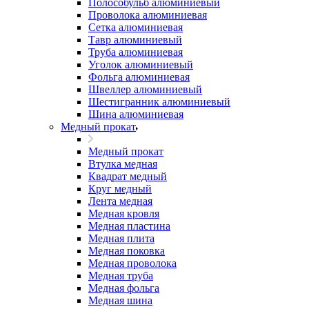
Полособульб алюминиевый
Проволока алюминиевая
Сетка алюминиевая
Тавр алюминиевый
Труба алюминиевая
Уголок алюминиевый
Фольга алюминиевая
Швеллер алюминиевый
Шестигранник алюминиевый
Шина алюминиевая
Медный прокат
Медный прокат
Втулка медная
Квадрат медный
Круг медный
Лента медная
Медная кровля
Медная пластина
Медная плита
Медная поковка
Медная проволока
Медная труба
Медная фольга
Медная шина