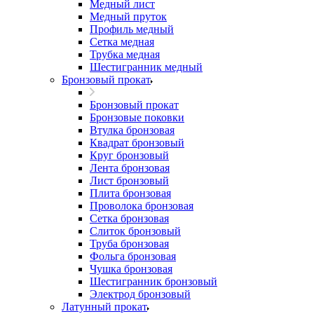
Медный лист
Медный пруток
Профиль медный
Сетка медная
Трубка медная
Шестигранник медный
Бронзовый прокат
Бронзовый прокат
Бронзовые поковки
Втулка бронзовая
Квадрат бронзовый
Круг бронзовый
Лента бронзовая
Лист бронзовый
Плита бронзовая
Проволока бронзовая
Сетка бронзовая
Слиток бронзовый
Труба бронзовая
Фольга бронзовая
Чушка бронзовая
Шестигранник бронзовый
Электрод бронзовый
Латунный прокат