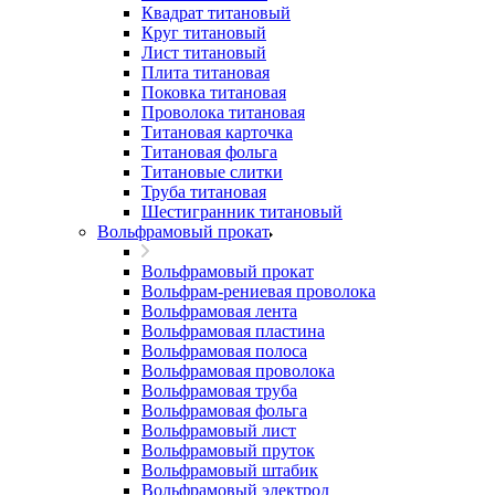
Квадрат титановый
Круг титановый
Лист титановый
Плита титановая
Поковка титановая
Проволока титановая
Титановая карточка
Титановая фольга
Титановые слитки
Труба титановая
Шестигранник титановый
Вольфрамовый прокат
Вольфрамовый прокат
Вольфрам-рениевая проволока
Вольфрамовая лента
Вольфрамовая пластина
Вольфрамовая полоса
Вольфрамовая проволока
Вольфрамовая труба
Вольфрамовая фольга
Вольфрамовый лист
Вольфрамовый пруток
Вольфрамовый штабик
Вольфрамовый электрод