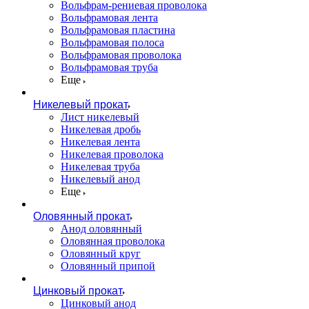
Вольфрам-рениевая проволока
Вольфрамовая лента
Вольфрамовая пластина
Вольфрамовая полоса
Вольфрамовая проволока
Вольфрамовая труба
Еще
Никелевый прокат
Лист никелевый
Никелевая дробь
Никелевая лента
Никелевая проволока
Никелевая труба
Никелевый анод
Еще
Оловянный прокат
Анод оловянный
Оловянная проволока
Оловянный круг
Оловянный припой
Цинковый прокат
Цинковый анод