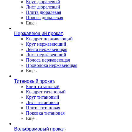
Круг дюралевый
Лист дюралевый
Плита дюралевая
Полоса дюралевая
Еще
Нержавеющий прокат
Квадрат нержавеющий
Круг нержавеющий
Лента нержавеющая
Лист нержавеющий
Полоса нержавеющая
Проволока нержавеющая
Еще
Титановый прокат
Блин титановый
Квадрат титановый
Круг титановый
Лист титановый
Плита титановая
Поковка титановая
Еще
Вольфрамовый прокат