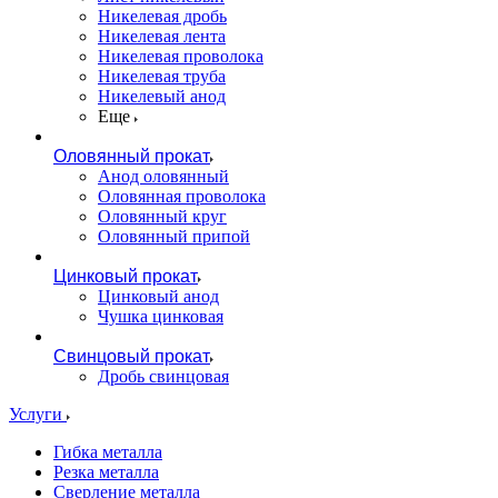
Никелевая дробь
Никелевая лента
Никелевая проволока
Никелевая труба
Никелевый анод
Еще
Оловянный прокат
Анод оловянный
Оловянная проволока
Оловянный круг
Оловянный припой
Цинковый прокат
Цинковый анод
Чушка цинковая
Свинцовый прокат
Дробь свинцовая
Услуги
Гибка металла
Резка металла
Сверление металла