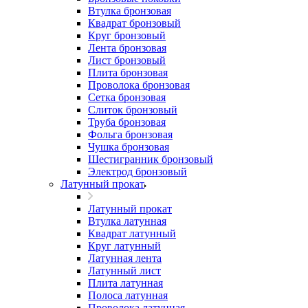
Втулка бронзовая
Квадрат бронзовый
Круг бронзовый
Лента бронзовая
Лист бронзовый
Плита бронзовая
Проволока бронзовая
Сетка бронзовая
Слиток бронзовый
Труба бронзовая
Фольга бронзовая
Чушка бронзовая
Шестигранник бронзовый
Электрод бронзовый
Латунный прокат
Латунный прокат
Втулка латунная
Квадрат латунный
Круг латунный
Латунная лента
Латунный лист
Плита латунная
Полоса латунная
Проволока латунная