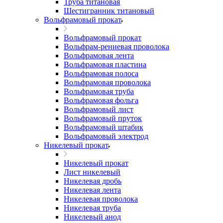
Труба титановая
Шестигранник титановый
Вольфрамовый прокат
Вольфрамовый прокат
Вольфрам-рениевая проволока
Вольфрамовая лента
Вольфрамовая пластина
Вольфрамовая полоса
Вольфрамовая проволока
Вольфрамовая труба
Вольфрамовая фольга
Вольфрамовый лист
Вольфрамовый пруток
Вольфрамовый штабик
Вольфрамовый электрод
Никелевый прокат
Никелевый прокат
Лист никелевый
Никелевая дробь
Никелевая лента
Никелевая проволока
Никелевая труба
Никелевый анод