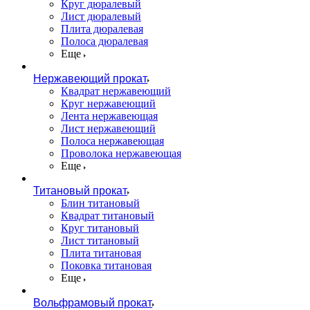
Круг дюралевый
Лист дюралевый
Плита дюралевая
Полоса дюралевая
Еще
Нержавеющий прокат
Квадрат нержавеющий
Круг нержавеющий
Лента нержавеющая
Лист нержавеющий
Полоса нержавеющая
Проволока нержавеющая
Еще
Титановый прокат
Блин титановый
Квадрат титановый
Круг титановый
Лист титановый
Плита титановая
Поковка титановая
Еще
Вольфрамовый прокат