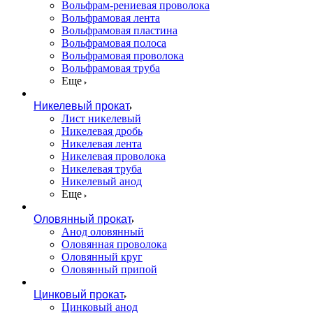
Вольфрам-рениевая проволока
Вольфрамовая лента
Вольфрамовая пластина
Вольфрамовая полоса
Вольфрамовая проволока
Вольфрамовая труба
Еще
Никелевый прокат
Лист никелевый
Никелевая дробь
Никелевая лента
Никелевая проволока
Никелевая труба
Никелевый анод
Еще
Оловянный прокат
Анод оловянный
Оловянная проволока
Оловянный круг
Оловянный припой
Цинковый прокат
Цинковый анод